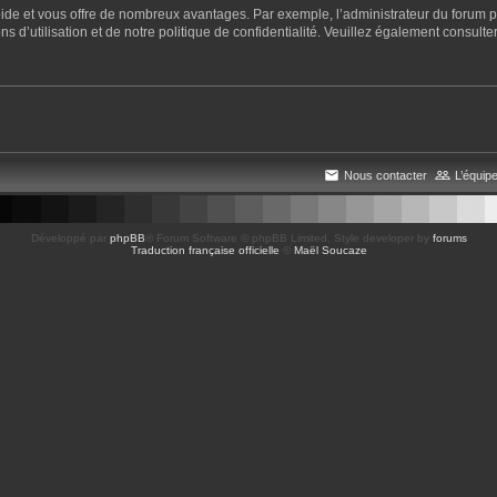
apide et vous offre de nombreux avantages. Par exemple, l’administrateur du forum pe
 d’utilisation et de notre politique de confidentialité. Veuillez également consulter
Nous contacter
L’équip
Développé par
phpBB
® Forum Software © phpBB Limited
, Style developer by
forums
Traduction française officielle
©
Maël Soucaze