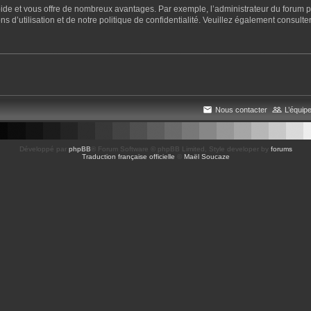
apide et vous offre de nombreux avantages. Par exemple, l’administrateur du forum pe
 d’utilisation et de notre politique de confidentialité. Veuillez également consulter
Nous contacter
L’équip
Développé par
phpBB
® Forum Software © phpBB Limited
, Style developer by
forums
Traduction française officielle
©
Maël Soucaze