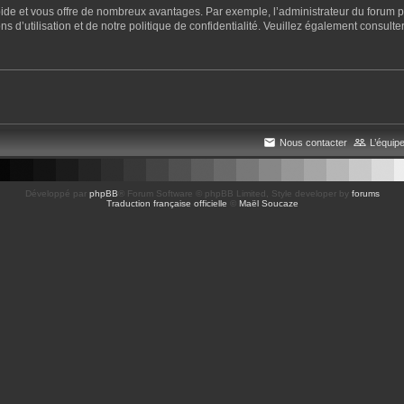
apide et vous offre de nombreux avantages. Par exemple, l’administrateur du forum pe
 d’utilisation et de notre politique de confidentialité. Veuillez également consulter
Nous contacter
L’équip
Développé par
phpBB
® Forum Software © phpBB Limited
, Style developer by
forums
Traduction française officielle
©
Maël Soucaze