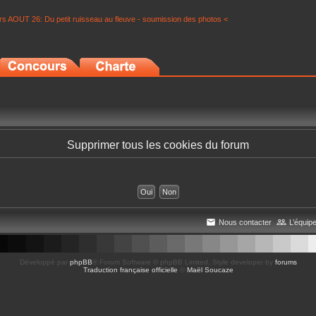
s AOUT 26: Du petit ruisseau au fleuve - soumission des photos <
Supprimer tous les cookies du forum
Nous contacter
L’équip
Développé par
phpBB
® Forum Software © phpBB Limited
, Style developer by
forums
Traduction française officielle
©
Maël Soucaze