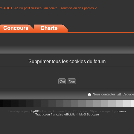
s AOUT 26: Du petit ruisseau au fleuve - soumission des photos <
Supprimer tous les cookies du forum
Nous contacter
L’équip
Développé par
phpBB
® Forum Software © phpBB Limited
, Style developer by
forums
Traduction française officielle
©
Maël Soucaze