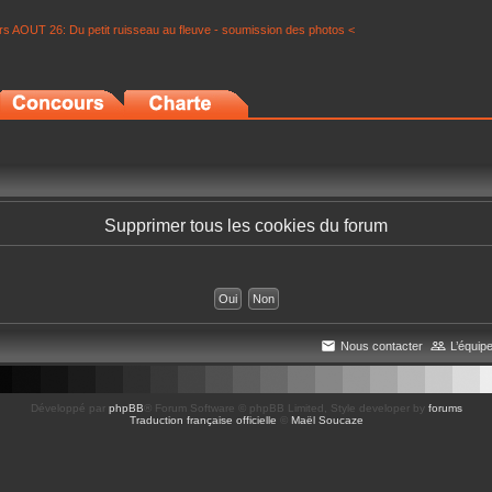
s AOUT 26: Du petit ruisseau au fleuve - soumission des photos <
Supprimer tous les cookies du forum
Nous contacter
L’équip
Développé par
phpBB
® Forum Software © phpBB Limited
, Style developer by
forums
Traduction française officielle
©
Maël Soucaze