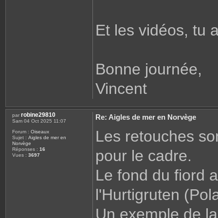
Et les vidéos, tu
Bonne journée,
Vincent
robine29810
par
Re: Aigles de mer en Norvège
Sam 04 Oct 2025 11:07
Les retouches sont
Forum :
Oiseaux
Sujet :
Aigles de mer en
Norvège
Réponses :
16
pour le cadre.
Vues :
3697
Le fond du fiord 
l'Hurtigruten (Pola
Un exemple de la 