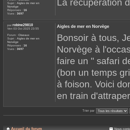
La récupération 
Sujet :
Aigles de mer en
Norvège
Réponses :
16
Vues :
3697
robine29810
par
Aigles de mer en Norvège
Ven 03 Oct 2025 23:55
Bonsoir à tous, J
Forum :
Oiseaux
Sujet :
Aigles de mer en
Norvège
Réponses :
16
Norvège à l'occasi
Vues :
3697
faire un " safari 
(bon un temps gr
à foison. Voici do
en train d'attraper 
Trier par
Accueil du forum
Nous conta