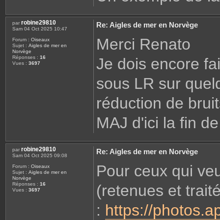
robine29810
par
Re: Aigles de mer en Norvège
Sam 04 Oct 2025 10:47
Merci Renato
Forum :
Oiseaux
Sujet :
Aigles de mer en
Norvège
Réponses :
16
Je dois encore fa
Vues :
3697
sous LR sur quelq
réduction de bruit
MAJ d'ici la fin d
robine29810
par
Re: Aigles de mer en Norvège
Sam 04 Oct 2025 09:08
Pour ceux qui veu
Forum :
Oiseaux
Sujet :
Aigles de mer en
Norvège
Réponses :
16
(retenues et trait
Vues :
3697
:
https://photos