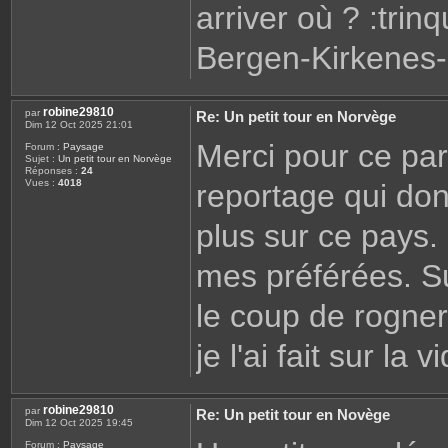
arriver où ? :trin
Bergen-Kirkenes-
robine29810
par
Re: Un petit tour en Norvège
Dim 12 Oct 2025 21:01
Merci pour ce pa
Forum :
Paysage
Sujet :
Un petit tour en Norvège
Réponses :
24
Vues :
4018
reportage qui don
plus sur ce pays
mes préférées. Su
le coup de rogner 
je l'ai fait sur la
robine29810
par
Re: Un petit tour en Novège
Dim 12 Oct 2025 19:45
Forum :
Paysage