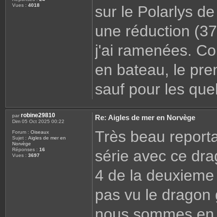
Vues :
4018
sur le Polarlys de
une réduction (3
j'ai ramenées. C
en bateau, le pre
sauf pour les quel
robine29810
par
Re: Aigles de mer en Norvège
Dim 05 Oct 2025 00:22
Très beau reporta
Forum :
Oiseaux
Sujet :
Aigles de mer en
Norvège
Réponses :
16
série avec ce dra
Vues :
3697
4 de la deuxieme
pas vu le dragon
nous sommes en No