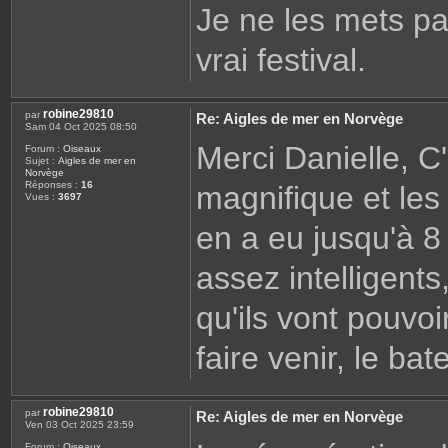
Je ne les mets pas 
vrai festival.
robine29810
par
Re: Aigles de mer en Norvège
Sam 04 Oct 2025 08:50
Merci Danielle, C'
Forum :
Oiseaux
Sujet :
Aigles de mer en
Norvège
Réponses :
16
magnifique et les 
Vues :
3697
en a eu jusqu'à 
assez intelligents
qu'ils vont pouvo
faire venir, le bate
robine29810
par
Re: Aigles de mer en Norvège
Ven 03 Oct 2025 23:59
Forum :
Oiseaux