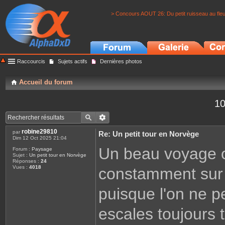
> Concours AOUT 26: Du petit ruisseau au fle
Raccourcis
Sujets actifs
Dernières photos
Accueil du forum
10
robine29810
par
Re: Un petit tour en Norvège
Dim 12 Oct 2025 21:04
Un beau voyage où 
Forum :
Paysage
Sujet :
Un petit tour en Norvège
Réponses :
24
Vues :
4018
constamment sur le
puisque l'on ne p
escales toujours 