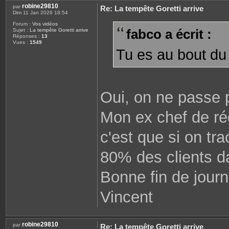
robine29810
par
Re: La tempête Goretti arrive
Dim 11 Jan 2026 18:54
Forum :
Vos vidéos
fabco a écrit :
Sujet :
La tempête Goretti arrive
Réponses :
13
Vues :
1549
Tu es au bout du 
Oui, on ne passe 
Mon ex chef de rég
c'est que si on tr
80% des clients d
Bonne fin de journ
Vincent
robine29810
par
Re: La tempête Goretti arrive