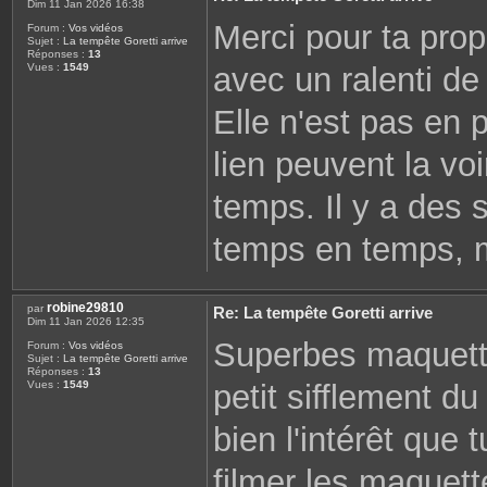
Dim 11 Jan 2026 16:38
Merci pour ta propo
Forum :
Vos vidéos
Sujet :
La tempête Goretti arrive
Réponses :
13
avec un ralenti de
Vues :
1549
Elle n'est pas en 
lien peuvent la voi
temps. Il y a des 
temps en temps, ma
robine29810
par
Re: La tempête Goretti arrive
Dim 11 Jan 2026 12:35
Superbes maquette
Forum :
Vos vidéos
Sujet :
La tempête Goretti arrive
Réponses :
13
petit sifflement d
Vues :
1549
bien l'intérêt que
filmer les maquet