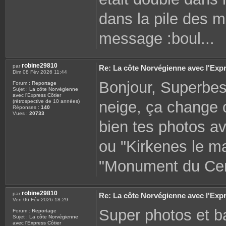
dans la pile des 
message :boul...
robine29810
par
Re: La côte Norvégienne avec l'Expr
Dim 08 Fév 2026 11:44
Bonjour, Superbes
Forum :
Reportage
Sujet :
La côte Norvégienne
avec l'Express Côtier
neige, ça change 
(rétrospective de 10 années)
Réponses :
140
Vues :
20733
bien tes photos a
ou "Kirkenes le ma
"Monument du Cercl
robine29810
par
Re: La côte Norvégienne avec l'Expr
Ven 06 Fév 2026 18:29
Super photos et b
Forum :
Reportage
Sujet :
La côte Norvégienne
avec l'Express Côtier