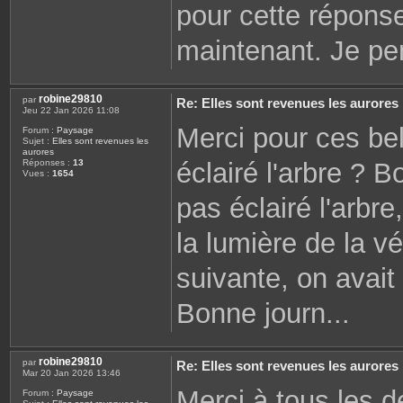
pour cette répons
maintenant. Je pe
robine29810
par
Re: Elles sont revenues les aurores
Jeu 22 Jan 2026 11:08
Merci pour ces be
Forum :
Paysage
Sujet :
Elles sont revenues les
aurores
éclairé l'arbre ? B
Réponses :
13
Vues :
1654
pas éclairé l'arbre
la lumière de la vé
suivante, on avait
Bonne journ...
robine29810
par
Re: Elles sont revenues les aurores
Mar 20 Jan 2026 13:46
Merci à tous les de
Forum :
Paysage