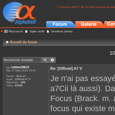
> Concours AOUT 26: Du petit ruisseau au fle
Raccourcis
Sujets actifs
Dernières photos
Accueil du forum
10
robine29810
par
Re: [Officiel] A7 V
Mar 17 Mars 2026 15:01
Je n'ai pas essayé 
Forum :
Série A7
Sujet :
[Officiel] A7 V
Réponses :
284
a7Cii là aussi). D
Vues :
41036
Focus (Brack. m. a
focus qui existe m