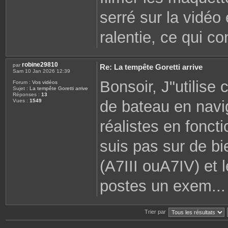
serré sur la vidéo
ralentie, ce qui con
robine29810
par
Re: La tempête Goretti arrive
Sam 10 Jan 2026 12:39
Bonsoir, J"utilise
Forum :
Vos vidéos
Sujet :
La tempête Goretti arrive
Réponses :
13
de bateau en navi
Vues :
1549
réalistes en fonct
suis pas sur de bi
(A7III ouA7IV) et 
postes un exem...
Trier par