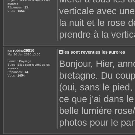
Sujet :
Elles sont revenues les
aurores
verticale avec une
Réponses :
13
Vues :
1654
la nuit et le rose 
prendre à la vertic
robine29810
par
Elles sont revenues les aurores
Mar 20 Jan 2026 13:06
Bonjour, Hier, ann
Forum :
Paysage
Sujet :
Elles sont revenues les
aurores
bretagne. Du coup
Réponses :
13
Vues :
1654
(oui, sans le pied, 
ce que j'ai dans le
belle lumière rose/
photos pour le par