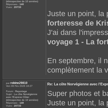
(rétrospective de 10 années)
Réponses :
140
Vues :
20733
Juste un point, la 
forteresse de Kri
J'ai dans l'impress
voyage 1 - La fo
En septembre, il n
complètement la v
robine29810
par
Re: La côte Norvégienne avec l'Expr
Ven 06 Fév 2026 18:27
Super photos et b
Forum :
Reportage
Sujet :
La côte Norvégienne
avec l'Express Côtier
Juste un point, la 
(rétrospective de 10 années)
Réponses :
140
Vues :
20733