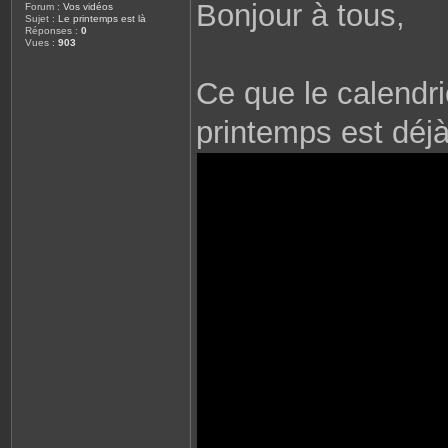
Bonjour à tous,
Forum :
Vos vidéos
Sujet :
Le printemps est là
Réponses :
0
Vues :
903
Ce que le calendri
printemps est déjà 