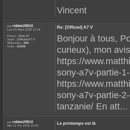
Vincent
robine29810
par
Re: [Officiel] A7 V
Lun 02 Mars 2026 11:24
Bonjour à tous, Po
Forum :
Série A7
Sujet :
[Officiel] A7 V
Réponses :
284
curieux), mon avis
Vues :
41036
https://www.matth
sony-a7v-partie-1-
https://www.matth
sony-a7v-partie-2
tanzanie/ En att...
robine29810
par
Le printemps est là
Mer 11 Fév 2026 15:53