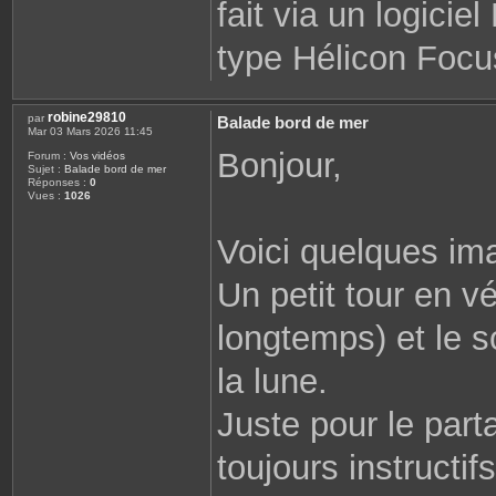
fait via un logiciel
type Hélicon Focus
robine29810
par
Balade bord de mer
Mar 03 Mars 2026 11:45
Bonjour,
Forum :
Vos vidéos
Sujet :
Balade bord de mer
Réponses :
0
Vues :
1026
Voici quelques ima
Un petit tour en v
longtemps) et le s
la lune.
Juste pour le par
toujours instructifs