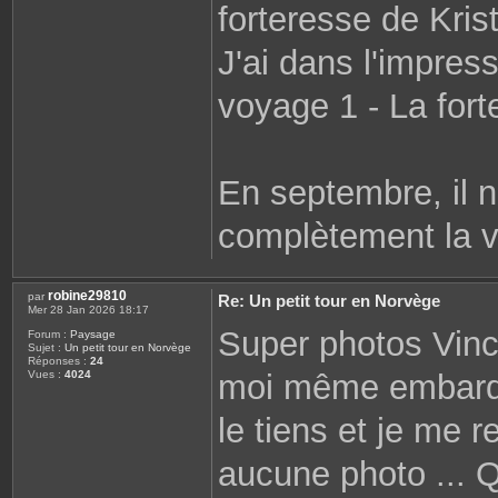
forteresse de Kris
J'ai dans l'impress
voyage 1 - La for
En septembre, il n
complètement la v
robine29810
par
Re: Un petit tour en Norvège
Mer 28 Jan 2026 18:17
Super photos Vinc
Forum :
Paysage
Sujet :
Un petit tour en Norvège
Réponses :
24
moi même embarqué
Vues :
4024
le tiens et je me 
aucune photo ... Q