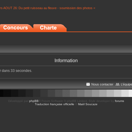
s AOUT 26: Du petit ruisseau au fleuve - soumission des photos <
Information
er dans 33 secondes.
Nous contacter
L’équip
Développé par
phpBB
® Forum Software © phpBB Limited
, Style developer by
forums
Traduction française officielle
©
Maël Soucaze