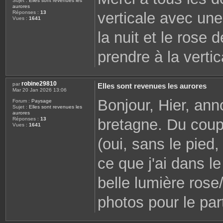
Sujet :
Elles sont revenues les
aurores
verticale avec une
Réponses :
13
Vues :
1641
la nuit et le rose 
prendre à la vertic
robine29810
par
Elles sont revenues les aurores
Mar 20 Jan 2026 13:06
Bonjour, Hier, ann
Forum :
Paysage
Sujet :
Elles sont revenues les
aurores
bretagne. Du coup
Réponses :
13
Vues :
1641
(oui, sans le pied, 
ce que j'ai dans le
belle lumière rose/
photos pour le par