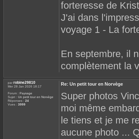
forteresse de Kris
J'ai dans l'impress
voyage 1 - La for
En septembre, il n
complètement la v
robine29810
par
Re: Un petit tour en Norvège
Mer 28 Jan 2026 18:17
Super photos Vinc
Forum :
Paysage
Sujet :
Un petit tour en Norvège
Réponses :
24
moi même embarqué
Vues :
3999
le tiens et je me 
aucune photo ... Q