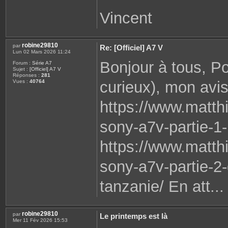
Vincent
robine29810
par
Re: [Officiel] A7 V
Lun 02 Mars 2026 11:24
Bonjour à tous, Po
Forum :
Série A7
Sujet :
[Officiel] A7 V
Réponses :
281
curieux), mon avis
Vues :
40764
https://www.matth
sony-a7v-partie-1-
https://www.matth
sony-a7v-partie-2
tanzanie/ En att...
robine29810
par
Le printemps est là
Mer 11 Fév 2026 15:53