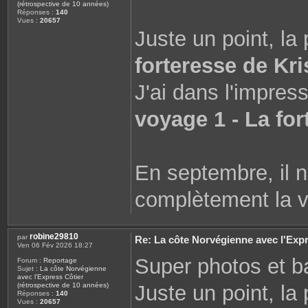
(rétrospective de 10 années)
Réponses :
140
Vues :
20657
Juste un point, la 
forteresse de Kri
J'ai dans l'impress
voyage 1 - La fo
En septembre, il n
complètement la v
robine29810
par
Re: La côte Norvégienne avec l'Expr
Ven 06 Fév 2026 18:27
Super photos et b
Forum :
Reportage
Sujet :
La côte Norvégienne
avec l'Express Côtier
Juste un point, la 
(rétrospective de 10 années)
Réponses :
140
Vues :
20657