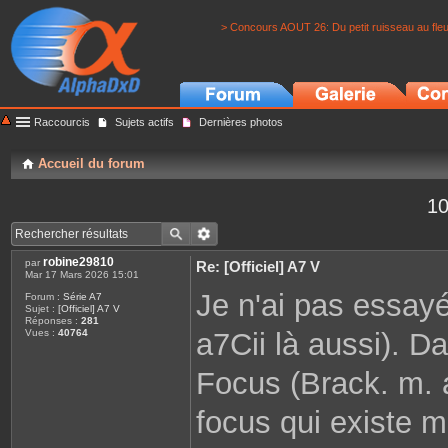
> Concours AOUT 26: Du petit ruisseau au fle
Raccourcis
Sujets actifs
Dernières photos
Accueil du forum
10
robine29810
par
Re: [Officiel] A7 V
Mar 17 Mars 2026 15:01
Je n'ai pas essayé 
Forum :
Série A7
Sujet :
[Officiel] A7 V
Réponses :
281
a7Cii là aussi). D
Vues :
40764
Focus (Brack. m. a
focus qui existe m