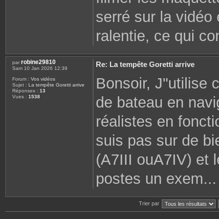
serré sur la vidéo
ralentie, ce qui con
robine29810
par
Re: La tempête Goretti arrive
Sam 10 Jan 2026 12:39
Bonsoir, J"utilise
Forum :
Vos vidéos
Sujet :
La tempête Goretti arrive
Réponses :
13
de bateau en navi
Vues :
1538
réalistes en fonct
suis pas sur de bi
(A7III ouA7IV) et 
postes un exem...
Trier par