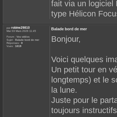
fait via un logiciel
type Hélicon Focus
robine29810
par
Balade bord de mer
Mar 03 Mars 2026 11:45
Bonjour,
Forum :
Vos vidéos
Sujet :
Balade bord de mer
Réponses :
0
Vues :
1019
Voici quelques ima
Un petit tour en v
longtemps) et le s
la lune.
Juste pour le par
toujours instructifs