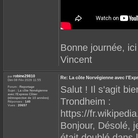
Bonne journée, ici 
Vincent
robine29810
par
Re: La côte Norvégienne avec l'Expr
Dim 08 Fév 2026 11:55
Salut ! Il s'agit b
Forum :
Reportage
Sujet :
La côte Norvégienne
avec l'Express Côtier
Trondheim :
(rétrospective de 10 années)
Réponses :
140
Vues :
20657
https://fr.wikiped
Bonjour, Désolé, 
était doublé dans 