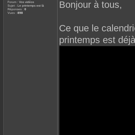
Bonjour à tous,
Forum :
Vos vidéos
Sujet :
Le printemps est là
Réponses :
0
Vues :
898
Ce que le calendri
printemps est déjà 