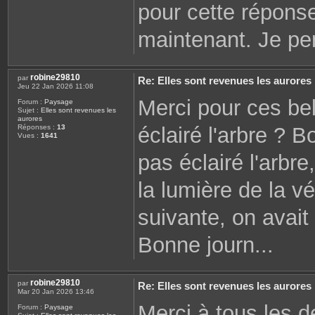
pour cette répons
maintenant. Je pe
robine29810
par
Re: Elles sont revenues les aurores
Jeu 22 Jan 2026 11:08
Merci pour ces be
Forum :
Paysage
Sujet :
Elles sont revenues les
aurores
éclairé l'arbre ? B
Réponses :
13
Vues :
1641
pas éclairé l'arbre
la lumière de la vé
suivante, on avait
Bonne journ...
robine29810
par
Re: Elles sont revenues les aurores
Mar 20 Jan 2026 13:46
Merci à tous les de
Forum :
Paysage