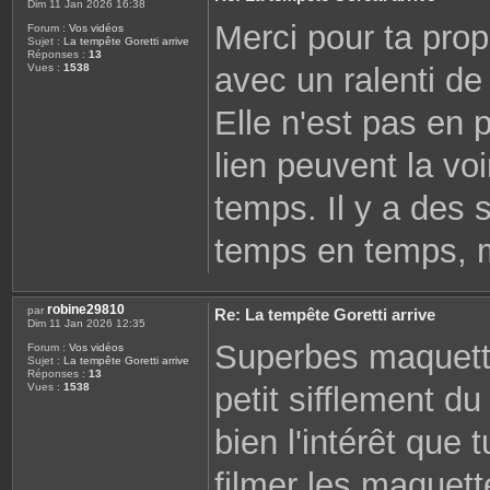
Dim 11 Jan 2026 16:38
Merci pour ta propo
Forum :
Vos vidéos
Sujet :
La tempête Goretti arrive
Réponses :
13
avec un ralenti de
Vues :
1538
Elle n'est pas en 
lien peuvent la voi
temps. Il y a des 
temps en temps, ma
robine29810
par
Re: La tempête Goretti arrive
Dim 11 Jan 2026 12:35
Superbes maquette
Forum :
Vos vidéos
Sujet :
La tempête Goretti arrive
Réponses :
13
petit sifflement d
Vues :
1538
bien l'intérêt que
filmer les maquet