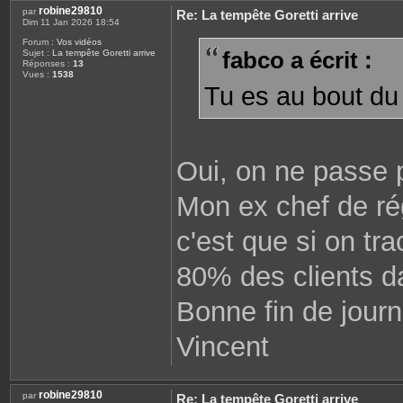
robine29810
par
Re: La tempête Goretti arrive
Dim 11 Jan 2026 18:54
Forum :
Vos vidéos
fabco a écrit :
Sujet :
La tempête Goretti arrive
Réponses :
13
Vues :
1538
Tu es au bout du 
Oui, on ne passe 
Mon ex chef de rég
c'est que si on tr
80% des clients d
Bonne fin de journ
Vincent
robine29810
par
Re: La tempête Goretti arrive