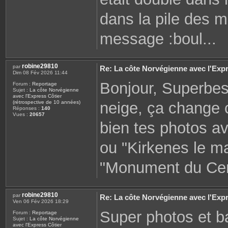
dans la pile des 
message :boul...
robine29810
par
Re: La côte Norvégienne avec l'Expr
Dim 08 Fév 2026 11:44
Bonjour, Superbes
Forum :
Reportage
Sujet :
La côte Norvégienne
avec l'Express Côtier
neige, ça change 
(rétrospective de 10 années)
Réponses :
140
Vues :
20657
bien tes photos a
ou "Kirkenes le ma
"Monument du Cercl
robine29810
par
Re: La côte Norvégienne avec l'Expr
Ven 06 Fév 2026 18:29
Super photos et b
Forum :
Reportage
Sujet :
La côte Norvégienne
avec l'Express Côtier