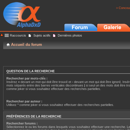
> Concour
Raccourcis
Sujets actifs
Dernières photos
Accueil du forum
QUESTION DE LA RECHERCHE
Rechercher par mots-clés :
Insérez
+
devant un mot qui doit être trouvé et
-
devant un mot qui doit être ignoré. Insér
mots séparés entre des barres verticales discontinues
|
si seul un des mots doit être tro
comme joker si vous souhaitez effectuer des recherches partielles.
Rechercher par auteur :
Utilisez * comme joker si vous souhaitez effectuer des recherches partielles.
PRÉFÉRENCES DE LA RECHERCHE
Rechercher forums :
Sélectionnez le ou les forums dans lesquels vous souhaitez effectuer une recherche. 