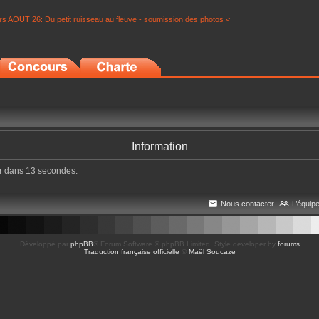
s AOUT 26: Du petit ruisseau au fleuve - soumission des photos <
Information
er dans 13 secondes.
Nous contacter
L’équip
Développé par
phpBB
® Forum Software © phpBB Limited
, Style developer by
forums
Traduction française officielle
©
Maël Soucaze