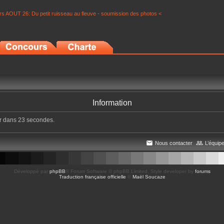
s AOUT 26: Du petit ruisseau au fleuve - soumission des photos <
Information
er dans 23 secondes.
Nous contacter
L’équip
Développé par
phpBB
® Forum Software © phpBB Limited
, Style developer by
forums
Traduction française officielle
©
Maël Soucaze