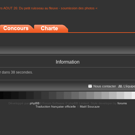
s AOUT 26: Du petit ruisseau au fleuve - soumission des photos <
Information
er dans 38 secondes.
Nous contacter
L’équip
Développé par
phpBB
® Forum Software © phpBB Limited
, Style developer by
forums
Traduction française officielle
©
Maël Soucaze