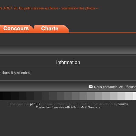
s AOUT 26: Du petit ruisseau au fleuve - soumission des photos <
Information
r dans 8 secondes.
Nous contacter
L’équip
Développé par
phpBB
® Forum Software © phpBB Limited
, Style developer by
forums
Traduction française officielle
©
Maël Soucaze