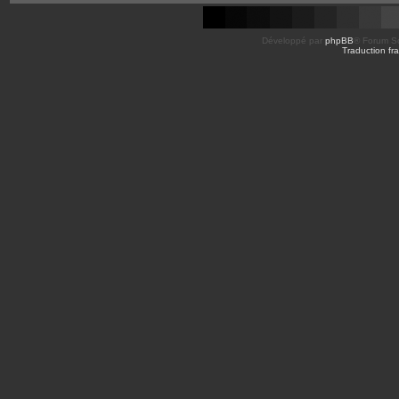
Développé par
phpBB
® Forum So
Traduction fra