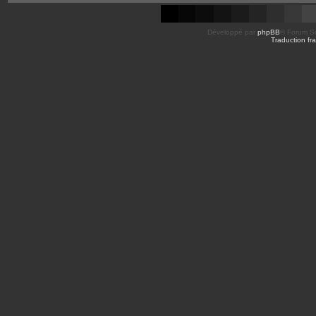
Développé par
phpBB
® Forum So
Traduction fra