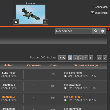
A la une
Connexion
Inscription
Plus de 1000 résultats
1
2
3
4
5
…
25
Auteur
Réponses
Vues
Dernier message
Sans miroir
par
Sans miroir
0
79
04 Août 2026
Mar 04 Août 2026 15:56
C
o
albatros34
par
n
albatros34
0
100
02 Août 2026
s
Dim 02 Août 2026 11:35
C
u
o
l
danielle17
par
n
danielle17
t
0
138
02 Août 2026
s
Dim 02 Août 2026 06:36
e
C
u
r
o
l
l
brommedir
par
n
brommedir
t