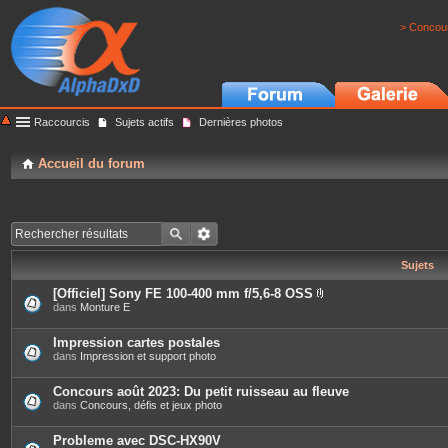
> Concour
Raccourcis
Sujets actifs
Dernières photos
Accueil du forum
Sujets
[Officiel] Sony FE 100-400 mm f/5,6-8 OSS
P
dans
Monture E
i
è
c
Impression cartes postales
e
dans
Impression et support photo
s
j
o
Concours août 2023: Du petit ruisseau au fleuve
i
dans
Concours, défis et jeux photo
n
t
e
Probleme avec DSC-HX90V