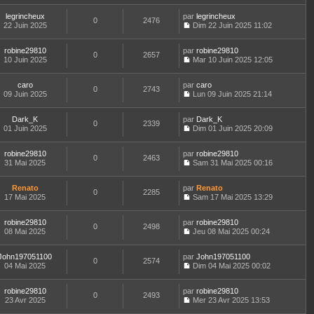
u
g
r
e
e
o
s
l
e
l
r
r
legrincheux
par
n
legrincheux
s
t
0
2476
e
n
m
22 Juin 2025
s
Dim 22 Juin 2025 11:02
a
e
d
i
C
e
u
g
r
e
e
o
s
l
e
l
r
r
robine29810
par
n
robine29810
s
t
0
2657
e
n
m
10 Juin 2025
s
Mar 10 Juin 2025 12:05
a
e
d
i
C
e
u
g
r
e
e
o
s
l
e
l
r
r
caro
par
n
caro
s
t
0
2743
e
n
m
09 Juin 2025
s
Lun 09 Juin 2025 21:14
a
e
d
i
C
e
u
g
r
e
e
o
s
l
e
l
r
r
Dark_K
par
n
Dark_K
s
t
0
2339
e
n
m
01 Juin 2025
s
Dim 01 Juin 2025 20:09
a
e
d
i
C
e
u
g
r
e
e
o
s
l
e
l
r
r
robine29810
par
n
robine29810
s
t
0
2463
e
n
m
31 Mai 2025
s
Sam 31 Mai 2025 00:16
a
e
d
i
C
e
u
g
r
e
e
o
s
l
e
l
r
r
Renato
par
n
Renato
s
t
0
2285
e
n
m
17 Mai 2025
s
Sam 17 Mai 2025 13:29
a
e
d
i
C
e
u
g
r
e
e
o
s
l
e
l
r
r
robine29810
par
n
robine29810
s
t
0
2498
e
n
m
08 Mai 2025
s
Jeu 08 Mai 2025 00:24
a
e
d
i
C
e
u
g
r
e
e
o
s
l
e
l
r
r
John197051100
par
n
John197051100
s
t
0
2574
e
n
m
04 Mai 2025
s
Dim 04 Mai 2025 00:02
a
e
d
i
C
e
u
g
r
e
e
o
s
l
e
l
r
r
robine29810
par
n
robine29810
s
t
0
2493
e
n
m
23 Avr 2025
s
Mer 23 Avr 2025 13:53
a
e
d
i
C
e
u
g
r
e