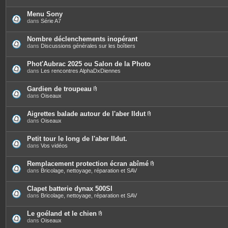
Menu Sony
dans
Série A7
Nombre déclenchements inopérant
dans
Discussions générales sur les boîtiers
Phot'Aubrac 2025 ou Salon de la Photo
dans
Les rencontres AlphaDxDiennes
Gardien de troupeau
P
dans
Oiseaux
i
è
c
Aigrettes balade autour de l'aber Ildut
e
P
dans
Oiseaux
s
i
j
è
o
c
Petit tour le long de l'aber Ildut.
i
e
dans
Vos vidéos
n
s
t
j
e
o
Remplacement protection écran abîmé
s
i
P
dans
Bricolage, nettoyage, réparation et SAV
n
i
t
è
e
c
Clapet batterie dynax 500SI
s
e
dans
Bricolage, nettoyage, réparation et SAV
s
j
o
Le goéland et le chien
i
P
dans
Oiseaux
n
i