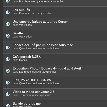
s
dans
Bricolage, nettoyage, réparation et SAV
Les oubliés
dans
Concours, défis et jeux photo
Une superbe balade autour de Corsen
dans
Vos vidéos
Séville
dans
Vos vidéos
Espace occupé par un dossier sous mac
dans
Questions pratiques ou techniques
Gaïa portrait N&B
P
dans
Modèle
i
è
c
Exposition Photo - Bouaye 44 - du 4 au 6 Avril
e
P
dans
Les rencontres AlphaDxDiennes
s
i
j
è
o
c
LRC, PS et DXO PureRAW
i
e
dans
Questions pratiques ou techniques
n
s
t
j
e
o
Video to video converter 2.7
s
i
dans
Traitement numérique vidéo
n
t
e
Balade bord de mer
s
dans
Vos vidéos