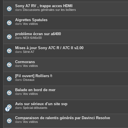
t
è
e
c
Sony A7 RV , trappe acces HDMI
s
e
dans
Discussions générales sur les boîtiers
s
j
o
Aigrettes Spatules
i
dans
Vos vidéos
n
t
e
problème écran sur a6400
s
dans
NEX-6/A6x00
Mises à jour Sony A7C R / A7C II v2.00
dans
Série A7
Cormorans
dans
Vos vidéos
[Fil ouvert] Rolliers
P
dans
Oiseaux
i
è
c
Balade en bord de mer
e
dans
Vos vidéos
s
j
o
Avis sur sérieux d'un site svp
i
dans
Spécial débutants
n
t
e
Comparaison de ralentis générés par Davinci Resolve
s
dans
Vos vidéos