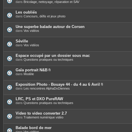
s
dans
Bricolage, nettoyage, réparation et SAV
Les oubliés
dans
Concours, défis et jeux photo
Une superbe balade autour de Corsen
dans
Vos vidéos
Séville
dans
Vos vidéos
Espace occupé par un dossier sous mac
dans
Questions pratiques ou techniques
Gaïa portrait N&B
P
dans
Modèle
i
è
c
Exposition Photo - Bouaye 44 - du 4 au 6 Avril
e
P
dans
Les rencontres AlphaDxDiennes
s
i
j
è
o
c
LRC, PS et DXO PureRAW
i
e
dans
Questions pratiques ou techniques
n
s
t
j
e
o
Video to video converter 2.7
s
i
dans
Traitement numérique vidéo
n
t
e
Balade bord de mer
s
dans
Vos vidéos