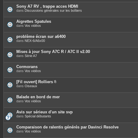
t
è
e
c
Sony A7 RV , trappe acces HDMI
s
e
dans
Discussions générales sur les boîtiers
s
j
o
Aigrettes Spatules
i
dans
Vos vidéos
n
t
e
problème écran sur a6400
s
dans
NEX-6/A6x00
Mises à jour Sony A7C R / A7C II v2.00
dans
Série A7
Cormorans
dans
Vos vidéos
[Fil ouvert] Rolliers
P
dans
Oiseaux
i
è
c
Balade en bord de mer
e
dans
Vos vidéos
s
j
o
Avis sur sérieux d'un site svp
i
dans
Spécial débutants
n
t
e
Comparaison de ralentis générés par Davinci Resolve
s
dans
Vos vidéos