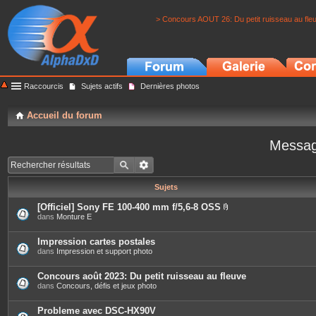
> Concours AOUT 26: Du petit ruisseau au fle
Raccourcis
Sujets actifs
Dernières photos
Accueil du forum
Messag
Sujets
[Officiel] Sony FE 100-400 mm f/5,6-8 OSS
P
dans
Monture E
i
è
c
Impression cartes postales
e
dans
Impression et support photo
s
j
o
Concours août 2023: Du petit ruisseau au fleuve
i
dans
Concours, défis et jeux photo
n
t
e
Probleme avec DSC-HX90V