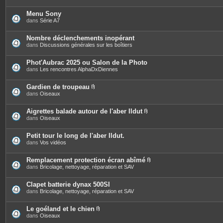
Menu Sony
dans
Série A7
Nombre déclenchements inopérant
dans
Discussions générales sur les boîtiers
Phot'Aubrac 2025 ou Salon de la Photo
dans
Les rencontres AlphaDxDiennes
Gardien de troupeau
P
dans
Oiseaux
i
è
c
Aigrettes balade autour de l'aber Ildut
e
P
dans
Oiseaux
s
i
j
è
o
c
Petit tour le long de l'aber Ildut.
i
e
dans
Vos vidéos
n
s
t
j
e
o
Remplacement protection écran abîmé
s
i
P
dans
Bricolage, nettoyage, réparation et SAV
n
i
t
è
e
c
Clapet batterie dynax 500SI
s
e
dans
Bricolage, nettoyage, réparation et SAV
s
j
o
Le goéland et le chien
i
P
dans
Oiseaux
n
i