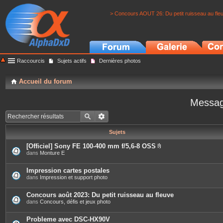
> Concours AOUT 26: Du petit ruisseau au fle
Raccourcis
Sujets actifs
Dernières photos
Accueil du forum
Messag
Sujets
[Officiel] Sony FE 100-400 mm f/5,6-8 OSS
P
dans
Monture E
i
è
c
Impression cartes postales
e
dans
Impression et support photo
s
j
o
Concours août 2023: Du petit ruisseau au fleuve
i
dans
Concours, défis et jeux photo
n
t
e
Probleme avec DSC-HX90V