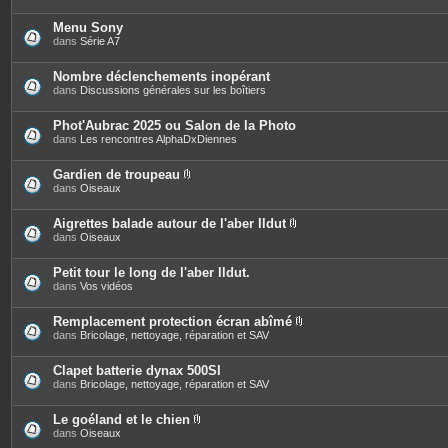
Menu Sony
dans
Série A7
Nombre déclenchements inopérant
dans
Discussions générales sur les boîtiers
Phot'Aubrac 2025 ou Salon de la Photo
dans
Les rencontres AlphaDxDiennes
Gardien de troupeau
P
dans
Oiseaux
i
è
c
Aigrettes balade autour de l'aber Ildut
e
P
dans
Oiseaux
s
i
j
è
o
c
Petit tour le long de l'aber Ildut.
i
e
dans
Vos vidéos
n
s
t
j
e
o
Remplacement protection écran abîmé
s
i
P
dans
Bricolage, nettoyage, réparation et SAV
n
i
t
è
e
c
Clapet batterie dynax 500SI
s
e
dans
Bricolage, nettoyage, réparation et SAV
s
j
o
Le goéland et le chien
i
P
dans
Oiseaux
n
i