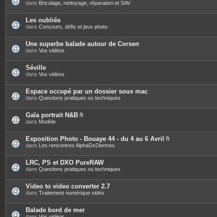
s
dans
Bricolage, nettoyage, réparation et SAV
Les oubliés
dans
Concours, défis et jeux photo
Une superbe balade autour de Corsen
dans
Vos vidéos
Séville
dans
Vos vidéos
Espace occupé par un dossier sous mac
dans
Questions pratiques ou techniques
Gaïa portrait N&B
P
dans
Modèle
i
è
c
Exposition Photo - Bouaye 44 - du 4 au 6 Avril
e
P
dans
Les rencontres AlphaDxDiennes
s
i
j
è
o
c
LRC, PS et DXO PureRAW
i
e
dans
Questions pratiques ou techniques
n
s
t
j
e
o
Video to video converter 2.7
s
i
dans
Traitement numérique vidéo
n
t
e
Balade bord de mer
s
dans
Vos vidéos