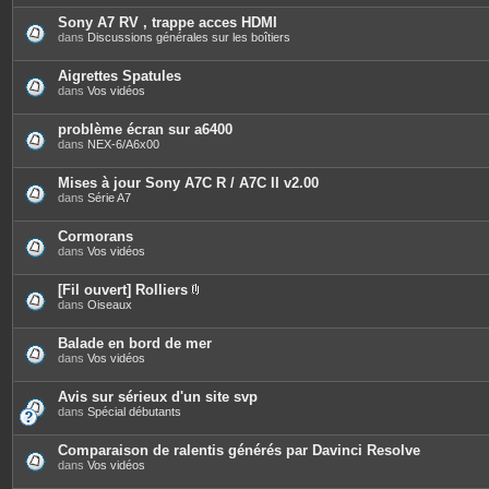
t
è
e
c
Sony A7 RV , trappe acces HDMI
s
e
dans
Discussions générales sur les boîtiers
s
j
o
Aigrettes Spatules
i
dans
Vos vidéos
n
t
e
problème écran sur a6400
s
dans
NEX-6/A6x00
Mises à jour Sony A7C R / A7C II v2.00
dans
Série A7
Cormorans
dans
Vos vidéos
[Fil ouvert] Rolliers
P
dans
Oiseaux
i
è
c
Balade en bord de mer
e
dans
Vos vidéos
s
j
o
Avis sur sérieux d'un site svp
i
dans
Spécial débutants
n
t
e
Comparaison de ralentis générés par Davinci Resolve
s
dans
Vos vidéos