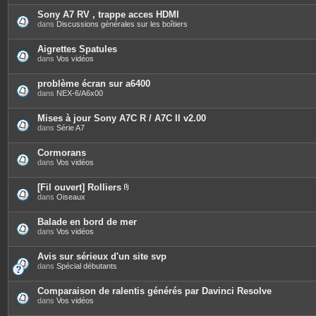
t
è
e
c
Sony A7 RV , trappe acces HDMI
s
e
dans
Discussions générales sur les boîtiers
s
j
o
Aigrettes Spatules
i
dans
Vos vidéos
n
t
e
problème écran sur a6400
s
dans
NEX-6/A6x00
Mises à jour Sony A7C R / A7C II v2.00
dans
Série A7
Cormorans
dans
Vos vidéos
[Fil ouvert] Rolliers
P
dans
Oiseaux
i
è
c
Balade en bord de mer
e
dans
Vos vidéos
s
j
o
Avis sur sérieux d'un site svp
i
dans
Spécial débutants
n
t
e
Comparaison de ralentis générés par Davinci Resolve
s
dans
Vos vidéos