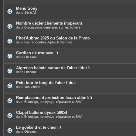
Menu Sony
dans
Série A7
Nombre déclenchements inopérant
dans
Discussions générales sur les boîtiers
Phot'Aubrac 2025 ou Salon de la Photo
dans
Les rencontres AlphaDxDiennes
Gardien de troupeau
P
dans
Oiseaux
i
è
c
Aigrettes balade autour de l'aber Ildut
e
P
dans
Oiseaux
s
i
j
è
o
c
Petit tour le long de l'aber Ildut.
i
e
dans
Vos vidéos
n
s
t
j
e
o
Remplacement protection écran abîmé
s
i
P
dans
Bricolage, nettoyage, réparation et SAV
n
i
t
è
e
c
Clapet batterie dynax 500SI
s
e
dans
Bricolage, nettoyage, réparation et SAV
s
j
o
Le goéland et le chien
i
P
dans
Oiseaux
n
i