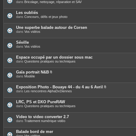
s
dans
Bricolage, nettoyage, réparation et SAV
Les oubliés
dans
Concours, défis et jeux photo
Une superbe balade autour de Corsen
dans
Vos vidéos
Séville
dans
Vos vidéos
Espace occupé par un dossier sous mac
dans
Questions pratiques ou techniques
Gaïa portrait N&B
P
dans
Modèle
i
è
c
Exposition Photo - Bouaye 44 - du 4 au 6 Avril
e
P
dans
Les rencontres AlphaDxDiennes
s
i
j
è
o
c
LRC, PS et DXO PureRAW
i
e
dans
Questions pratiques ou techniques
n
s
t
j
e
o
Video to video converter 2.7
s
i
dans
Traitement numérique vidéo
n
t
e
Balade bord de mer
s
dans
Vos vidéos