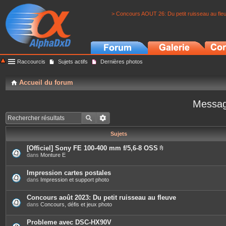
> Concours AOUT 26: Du petit ruisseau au fle
Raccourcis
Sujets actifs
Dernières photos
Accueil du forum
Messag
Sujets
[Officiel] Sony FE 100-400 mm f/5,6-8 OSS
P
dans
Monture E
i
è
c
Impression cartes postales
e
dans
Impression et support photo
s
j
o
Concours août 2023: Du petit ruisseau au fleuve
i
dans
Concours, défis et jeux photo
n
t
e
Probleme avec DSC-HX90V