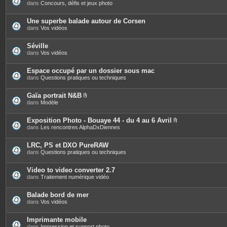
dans
Concours, défis et jeux photo
Une superbe balade autour de Corsen
dans
Vos vidéos
Séville
dans
Vos vidéos
Espace occupé par un dossier sous mac
dans
Questions pratiques ou techniques
Gaïa portrait N&B
P
dans
Modèle
i
è
c
Exposition Photo - Bouaye 44 - du 4 au 6 Avril
e
P
dans
Les rencontres AlphaDxDiennes
s
i
j
è
o
c
LRC, PS et DXO PureRAW
i
e
dans
Questions pratiques ou techniques
n
s
t
j
e
o
Video to video converter 2.7
s
i
dans
Traitement numérique vidéo
n
t
e
Balade bord de mer
s
dans
Vos vidéos
Imprimante mobile
dans
Impression et support photo