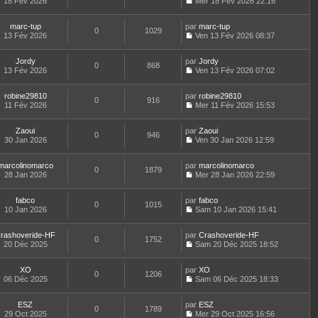
m
18 Fév 2026
s
Mer 18 Fév 2026 22:16
a
e
d
i
C
e
u
g
r
e
e
o
s
l
e
l
r
r
marc-tup
par
n
marc-tup
s
t
0
1029
e
n
m
13 Fév 2026
s
Ven 13 Fév 2026 08:37
a
e
d
i
C
e
u
g
r
e
e
o
s
l
e
l
r
r
Jordy
par
n
Jordy
s
t
0
868
e
n
m
13 Fév 2026
s
Ven 13 Fév 2026 07:02
a
e
d
i
C
e
u
g
r
e
e
o
s
l
e
l
r
r
robine29810
par
n
robine29810
s
t
0
916
e
n
m
11 Fév 2026
s
Mer 11 Fév 2026 15:53
a
e
d
i
C
e
u
g
r
e
e
o
s
l
e
l
r
r
Zaoui
par
n
Zaoui
s
t
0
946
e
n
m
30 Jan 2026
s
Ven 30 Jan 2026 12:59
a
e
d
i
C
e
u
g
r
e
e
o
s
l
e
l
r
r
marcolinomarco
par
n
marcolinomarco
s
t
0
1879
e
n
m
28 Jan 2026
s
Mer 28 Jan 2026 22:59
a
e
d
i
C
e
u
g
r
e
e
o
s
l
e
l
r
r
fabco
par
n
fabco
s
t
0
1015
e
n
m
10 Jan 2026
s
Sam 10 Jan 2026 15:41
a
e
d
i
C
e
u
g
r
e
e
o
s
l
e
l
r
r
rashoveride-HF
par
n
Crashoveride-HF
s
t
0
1752
e
n
m
20 Déc 2025
s
Sam 20 Déc 2025 18:52
a
e
d
i
C
e
u
g
r
e
e
o
s
l
e
l
r
r
XO
par
n
XO
s
t
0
1206
e
n
m
06 Déc 2025
s
Sam 06 Déc 2025 18:33
a
e
d
i
C
e
u
g
r
e
e
o
s
l
e
l
r
r
ESZ
par
n
ESZ
s
t
0
1789
e
n
m
29 Oct 2025
s
Mer 29 Oct 2025 16:56
a
e