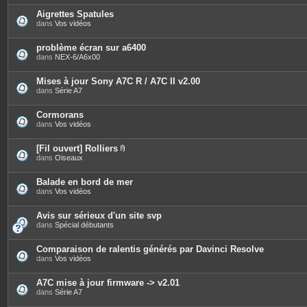
j
o
Aigrettes Spatules
i
dans
Vos vidéos
n
t
e
problème écran sur a6400
s
dans
NEX-6/A6x00
Mises à jour Sony A7C R / A7C II v2.00
dans
Série A7
Cormorans
dans
Vos vidéos
[Fil ouvert] Rolliers
P
dans
Oiseaux
i
è
c
Balade en bord de mer
e
dans
Vos vidéos
s
j
o
Avis sur sérieux d'un site svp
i
dans
Spécial débutants
n
t
e
Comparaison de ralentis générés par Davinci Resolve
s
dans
Vos vidéos
A7C mise à jour firmware -> v2.01
dans
Série A7