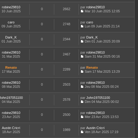
u
g
r
e
e
o
s
l
e
l
r
r
robine29810
par
n
robine29810
s
t
0
2662
e
n
m
10 Juin 2025
s
Mar 10 Juin 2025 12:05
a
e
d
i
C
e
u
g
r
e
e
o
s
l
e
l
r
r
caro
par
n
caro
s
t
0
2748
e
n
m
09 Juin 2025
s
Lun 09 Juin 2025 21:14
a
e
d
i
C
e
u
g
r
e
e
o
s
l
e
l
r
r
Dark_K
par
n
Dark_K
s
t
0
2344
e
n
m
01 Juin 2025
s
Dim 01 Juin 2025 20:09
a
e
d
i
C
e
u
g
r
e
e
o
s
l
e
l
r
r
robine29810
par
n
robine29810
s
t
0
2467
e
n
m
31 Mai 2025
s
Sam 31 Mai 2025 00:16
a
e
d
i
C
e
u
g
r
e
e
o
s
l
e
l
r
r
Renato
par
n
Renato
s
t
0
2289
e
n
m
17 Mai 2025
s
Sam 17 Mai 2025 13:29
a
e
d
i
C
e
u
g
r
e
e
o
s
l
e
l
r
r
robine29810
par
n
robine29810
s
t
0
2503
e
n
m
08 Mai 2025
s
Jeu 08 Mai 2025 00:24
a
e
d
i
C
e
u
g
r
e
e
o
s
l
e
l
r
r
John197051100
par
n
John197051100
s
t
0
2578
e
n
m
04 Mai 2025
s
Dim 04 Mai 2025 00:02
a
e
d
i
C
e
u
g
r
e
e
o
s
l
e
l
r
r
robine29810
par
n
robine29810
s
t
0
2500
e
n
m
23 Avr 2025
s
Mer 23 Avr 2025 13:53
a
e
d
i
C
e
u
g
r
e
e
o
s
l
e
l
r
r
Austin Cricri
par
n
Austin Cricri
s
t
0
1989
e
n
m
18 Avr 2025
s
Ven 18 Avr 2025 17:19
a
e
d
i
C
e
u
g
r
e