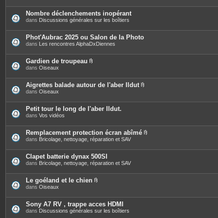
Nombre déclenchements inopérant
dans
Discussions générales sur les boîtiers
Phot'Aubrac 2025 ou Salon de la Photo
dans
Les rencontres AlphaDxDiennes
Gardien de troupeau
P
dans
Oiseaux
i
è
c
Aigrettes balade autour de l'aber Ildut
e
P
dans
Oiseaux
s
i
j
è
o
c
Petit tour le long de l'aber Ildut.
i
e
dans
Vos vidéos
n
s
t
j
e
o
Remplacement protection écran abîmé
s
i
P
dans
Bricolage, nettoyage, réparation et SAV
n
i
t
è
e
c
Clapet batterie dynax 500SI
s
e
dans
Bricolage, nettoyage, réparation et SAV
s
j
o
Le goéland et le chien
i
P
dans
Oiseaux
n
i
t
è
e
c
Sony A7 RV , trappe acces HDMI
s
e
dans
Discussions générales sur les boîtiers
s