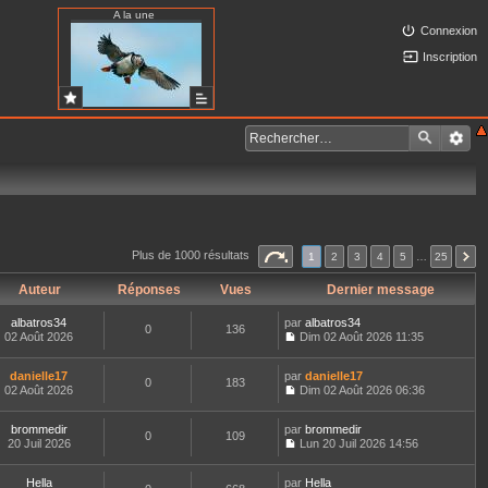
A la une
Connexion
Inscription
Plus de 1000 résultats
1
2
3
4
5
…
25
Auteur
Réponses
Vues
Dernier message
albatros34
par
albatros34
0
136
02 Août 2026
Dim 02 Août 2026 11:35
C
o
danielle17
par
n
danielle17
0
183
02 Août 2026
s
Dim 02 Août 2026 06:36
C
u
o
l
brommedir
par
n
brommedir
t
0
109
20 Juil 2026
s
Lun 20 Juil 2026 14:56
e
C
u
r
o
l
l
Hella
par
n
Hella
t