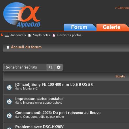
> Concour
Raccourcis
Sujets actifs
Dernières photos
Accueil du forum
Sujets
[Officiel] Sony FE 100-400 mm f/5,6-8 OSS
P
dans
Monture E
i
è
c
Impression cartes postales
e
dans
Impression et support photo
s
j
o
Concours août 2023: Du petit ruisseau au fleuve
i
dans
Concours, défis et jeux photo
n
t
e
Probleme avec DSC-HX90V