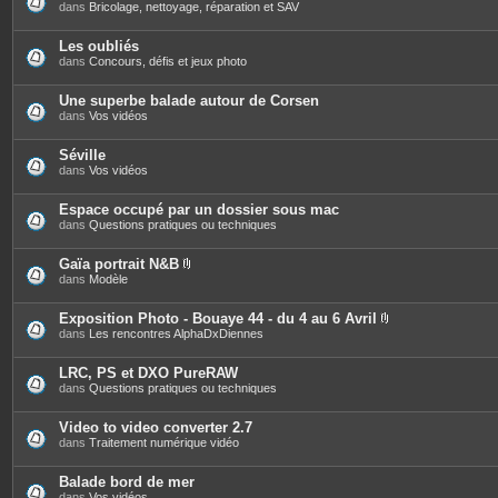
s
dans
Bricolage, nettoyage, réparation et SAV
Les oubliés
dans
Concours, défis et jeux photo
Une superbe balade autour de Corsen
dans
Vos vidéos
Séville
dans
Vos vidéos
Espace occupé par un dossier sous mac
dans
Questions pratiques ou techniques
Gaïa portrait N&B
P
dans
Modèle
i
è
c
Exposition Photo - Bouaye 44 - du 4 au 6 Avril
e
P
dans
Les rencontres AlphaDxDiennes
s
i
j
è
o
c
LRC, PS et DXO PureRAW
i
e
dans
Questions pratiques ou techniques
n
s
t
j
e
o
Video to video converter 2.7
s
i
dans
Traitement numérique vidéo
n
t
e
Balade bord de mer
s
dans
Vos vidéos