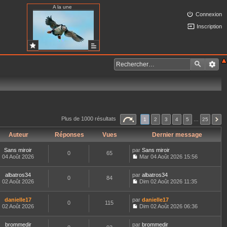
A la une
Connexion
Inscription
Plus de 1000 résultats
1
2
3
4
5
…
25
Auteur
Réponses
Vues
Dernier message
Sans miroir
par
Sans miroir
0
65
04 Août 2026
Mar 04 Août 2026 15:56
C
o
albatros34
par
n
albatros34
0
84
02 Août 2026
s
Dim 02 Août 2026 11:35
C
u
o
l
danielle17
par
n
danielle17
t
0
115
02 Août 2026
s
Dim 02 Août 2026 06:36
e
C
u
r
o
l
l
brommedir
par
n
brommedir
t