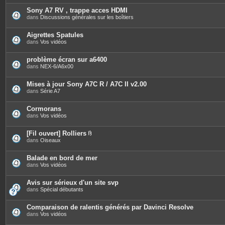
t
è
e
c
Sony A7 RV , trappe acces HDMI
s
e
dans
Discussions générales sur les boîtiers
s
j
o
Aigrettes Spatules
i
dans
Vos vidéos
n
t
e
problème écran sur a6400
s
dans
NEX-6/A6x00
Mises à jour Sony A7C R / A7C II v2.00
dans
Série A7
Cormorans
dans
Vos vidéos
[Fil ouvert] Rolliers
P
dans
Oiseaux
i
è
c
Balade en bord de mer
e
dans
Vos vidéos
s
j
o
Avis sur sérieux d'un site svp
i
dans
Spécial débutants
n
t
e
Comparaison de ralentis générés par Davinci Resolve
s
dans
Vos vidéos