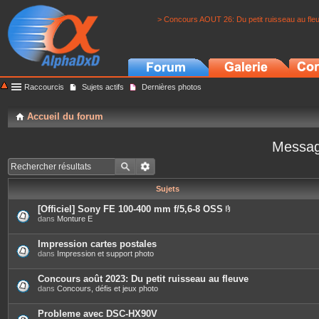
> Concours AOUT 26: Du petit ruisseau au fle
Raccourcis
Sujets actifs
Dernières photos
Accueil du forum
Messag
Sujets
[Officiel] Sony FE 100-400 mm f/5,6-8 OSS
P
dans
Monture E
i
è
c
Impression cartes postales
e
dans
Impression et support photo
s
j
o
Concours août 2023: Du petit ruisseau au fleuve
i
dans
Concours, défis et jeux photo
n
t
e
Probleme avec DSC-HX90V