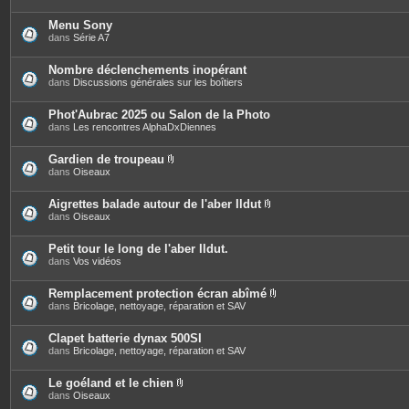
Menu Sony
dans
Série A7
Nombre déclenchements inopérant
dans
Discussions générales sur les boîtiers
Phot'Aubrac 2025 ou Salon de la Photo
dans
Les rencontres AlphaDxDiennes
Gardien de troupeau
P
dans
Oiseaux
i
è
c
Aigrettes balade autour de l'aber Ildut
e
P
dans
Oiseaux
s
i
j
è
o
c
Petit tour le long de l'aber Ildut.
i
e
dans
Vos vidéos
n
s
t
j
e
o
Remplacement protection écran abîmé
s
i
P
dans
Bricolage, nettoyage, réparation et SAV
n
i
t
è
e
c
Clapet batterie dynax 500SI
s
e
dans
Bricolage, nettoyage, réparation et SAV
s
j
o
Le goéland et le chien
i
P
dans
Oiseaux
n
i