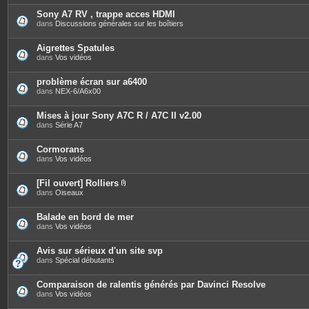
t
è
e
c
Sony A7 RV , trappe acces HDMI
s
e
dans
Discussions générales sur les boîtiers
s
j
o
Aigrettes Spatules
i
dans
Vos vidéos
n
t
e
problème écran sur a6400
s
dans
NEX-6/A6x00
Mises à jour Sony A7C R / A7C II v2.00
dans
Série A7
Cormorans
dans
Vos vidéos
[Fil ouvert] Rolliers
P
dans
Oiseaux
i
è
c
Balade en bord de mer
e
dans
Vos vidéos
s
j
o
Avis sur sérieux d'un site svp
i
dans
Spécial débutants
n
t
e
Comparaison de ralentis générés par Davinci Resolve
s
dans
Vos vidéos