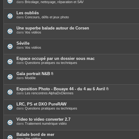
s
dans
Bricolage, nettoyage, réparation et SAV
Les oubliés
dans
Concours, défis et jeux photo
Une superbe balade autour de Corsen
dans
Vos vidéos
Séville
dans
Vos vidéos
Espace occupé par un dossier sous mac
dans
Questions pratiques ou techniques
Gaïa portrait N&B
P
dans
Modèle
i
è
c
Exposition Photo - Bouaye 44 - du 4 au 6 Avril
e
P
dans
Les rencontres AlphaDxDiennes
s
i
j
è
o
c
LRC, PS et DXO PureRAW
i
e
dans
Questions pratiques ou techniques
n
s
t
j
e
o
Video to video converter 2.7
s
i
dans
Traitement numérique vidéo
n
t
e
Balade bord de mer
s
dans
Vos vidéos