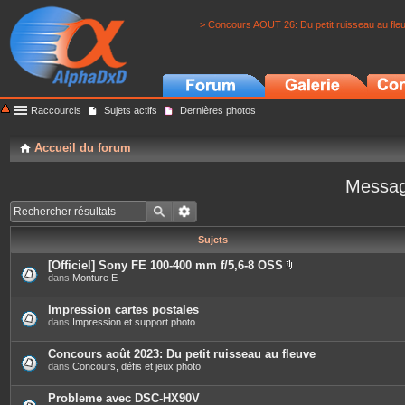
> Concours AOUT 26: Du petit ruisseau au fle
Raccourcis
Sujets actifs
Dernières photos
Accueil du forum
Messag
Sujets
[Officiel] Sony FE 100-400 mm f/5,6-8 OSS
P
dans
Monture E
i
è
c
Impression cartes postales
e
dans
Impression et support photo
s
j
o
Concours août 2023: Du petit ruisseau au fleuve
i
dans
Concours, défis et jeux photo
n
t
e
Probleme avec DSC-HX90V