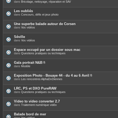
s
dans
Bricolage, nettoyage, réparation et SAV
Les oubliés
dans
Concours, défis et jeux photo
Une superbe balade autour de Corsen
dans
Vos vidéos
Séville
dans
Vos vidéos
Espace occupé par un dossier sous mac
dans
Questions pratiques ou techniques
Gaïa portrait N&B
P
dans
Modèle
i
è
c
Exposition Photo - Bouaye 44 - du 4 au 6 Avril
e
P
dans
Les rencontres AlphaDxDiennes
s
i
j
è
o
c
LRC, PS et DXO PureRAW
i
e
dans
Questions pratiques ou techniques
n
s
t
j
e
o
Video to video converter 2.7
s
i
dans
Traitement numérique vidéo
n
t
e
Balade bord de mer
s
dans
Vos vidéos