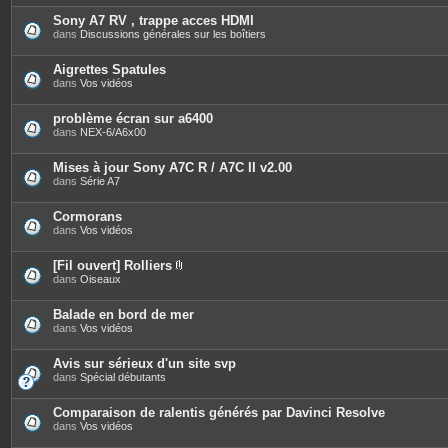
t
è
e
c
Sony A7 RV , trappe acces HDMI
s
e
dans
Discussions générales sur les boîtiers
s
j
o
Aigrettes Spatules
i
dans
Vos vidéos
n
t
e
problème écran sur a6400
s
dans
NEX-6/A6x00
Mises à jour Sony A7C R / A7C II v2.00
dans
Série A7
Cormorans
dans
Vos vidéos
[Fil ouvert] Rolliers
P
dans
Oiseaux
i
è
c
Balade en bord de mer
e
dans
Vos vidéos
s
j
o
Avis sur sérieux d'un site svp
i
dans
Spécial débutants
n
t
e
Comparaison de ralentis générés par Davinci Resolve
s
dans
Vos vidéos