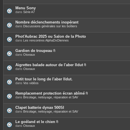
Menu Sony
dans
Série A7
Nombre déclenchements inopérant
dans
Discussions générales sur les boîtiers
Phot'Aubrac 2025 ou Salon de la Photo
dans
Les rencontres AlphaDxDiennes
Gardien de troupeau
P
dans
Oiseaux
i
è
c
Aigrettes balade autour de l'aber Ildut
e
P
dans
Oiseaux
s
i
j
è
o
c
Petit tour le long de l'aber Ildut.
i
e
dans
Vos vidéos
n
s
t
j
e
o
Remplacement protection écran abîmé
s
i
P
dans
Bricolage, nettoyage, réparation et SAV
n
i
t
è
e
c
Clapet batterie dynax 500SI
s
e
dans
Bricolage, nettoyage, réparation et SAV
s
j
o
Le goéland et le chien
i
P
dans
Oiseaux
n
i