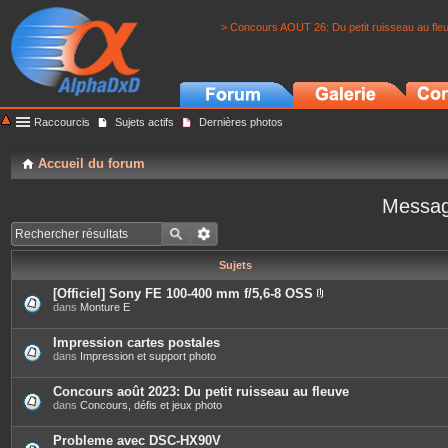
> Concours AOUT 26: Du petit ruisseau au fle
Raccourcis
Sujets actifs
Dernières photos
Accueil du forum
Messag
Sujets
[Officiel] Sony FE 100-400 mm f/5,6-8 OSS
P
dans
Monture E
i
è
c
Impression cartes postales
e
dans
Impression et support photo
s
j
o
Concours août 2023: Du petit ruisseau au fleuve
i
dans
Concours, défis et jeux photo
n
t
e
Probleme avec DSC-HX90V