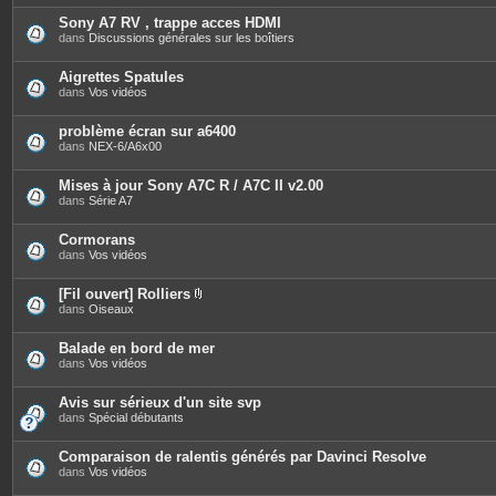
t
è
e
c
Sony A7 RV , trappe acces HDMI
s
e
dans
Discussions générales sur les boîtiers
s
j
o
Aigrettes Spatules
i
dans
Vos vidéos
n
t
e
problème écran sur a6400
s
dans
NEX-6/A6x00
Mises à jour Sony A7C R / A7C II v2.00
dans
Série A7
Cormorans
dans
Vos vidéos
[Fil ouvert] Rolliers
P
dans
Oiseaux
i
è
c
Balade en bord de mer
e
dans
Vos vidéos
s
j
o
Avis sur sérieux d'un site svp
i
dans
Spécial débutants
n
t
e
Comparaison de ralentis générés par Davinci Resolve
s
dans
Vos vidéos