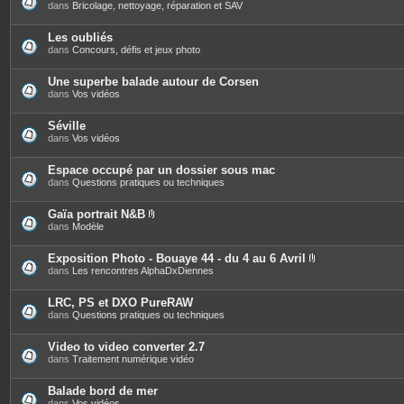
s
dans
Bricolage, nettoyage, réparation et SAV
Les oubliés
dans
Concours, défis et jeux photo
Une superbe balade autour de Corsen
dans
Vos vidéos
Séville
dans
Vos vidéos
Espace occupé par un dossier sous mac
dans
Questions pratiques ou techniques
Gaïa portrait N&B
P
dans
Modèle
i
è
c
Exposition Photo - Bouaye 44 - du 4 au 6 Avril
e
P
dans
Les rencontres AlphaDxDiennes
s
i
j
è
o
c
LRC, PS et DXO PureRAW
i
e
dans
Questions pratiques ou techniques
n
s
t
j
e
o
Video to video converter 2.7
s
i
dans
Traitement numérique vidéo
n
t
e
Balade bord de mer
s
dans
Vos vidéos