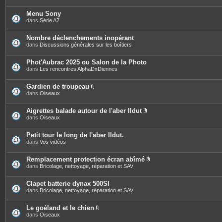
Menu Sony
dans
Série A7
Nombre déclenchements inopérant
dans
Discussions générales sur les boîtiers
Phot'Aubrac 2025 ou Salon de la Photo
dans
Les rencontres AlphaDxDiennes
Gardien de troupeau
P
dans
Oiseaux
i
è
c
Aigrettes balade autour de l'aber Ildut
e
P
dans
Oiseaux
s
i
j
è
o
c
Petit tour le long de l'aber Ildut.
i
e
dans
Vos vidéos
n
s
t
j
e
o
Remplacement protection écran abîmé
s
i
P
dans
Bricolage, nettoyage, réparation et SAV
n
i
t
è
e
c
Clapet batterie dynax 500SI
s
e
dans
Bricolage, nettoyage, réparation et SAV
s
j
o
Le goéland et le chien
i
P
dans
Oiseaux
n
i