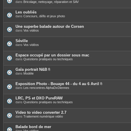
s
dans
Bricolage, nettoyage, réparation et SAV
Les oubliés
dans
Concours, défis et jeux photo
Une superbe balade autour de Corsen
dans
Vos vidéos
Séville
dans
Vos vidéos
Espace occupé par un dossier sous mac
dans
Questions pratiques ou techniques
Gaïa portrait N&B
P
dans
Modèle
i
è
c
Exposition Photo - Bouaye 44 - du 4 au 6 Avril
e
P
dans
Les rencontres AlphaDxDiennes
s
i
j
è
o
c
LRC, PS et DXO PureRAW
i
e
dans
Questions pratiques ou techniques
n
s
t
j
e
o
Video to video converter 2.7
s
i
dans
Traitement numérique vidéo
n
t
e
Balade bord de mer
s
dans
Vos vidéos