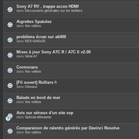
t
è
e
c
Sony A7 RV , trappe acces HDMI
s
e
dans
Discussions générales sur les boîtiers
s
j
o
Aigrettes Spatules
i
dans
Vos vidéos
n
t
e
problème écran sur a6400
s
dans
NEX-6/A6x00
Mises à jour Sony A7C R / A7C II v2.00
dans
Série A7
Cormorans
dans
Vos vidéos
[Fil ouvert] Rolliers
P
dans
Oiseaux
i
è
c
Balade en bord de mer
e
dans
Vos vidéos
s
j
o
Avis sur sérieux d'un site svp
i
dans
Spécial débutants
n
t
e
Comparaison de ralentis générés par Davinci Resolve
s
dans
Vos vidéos