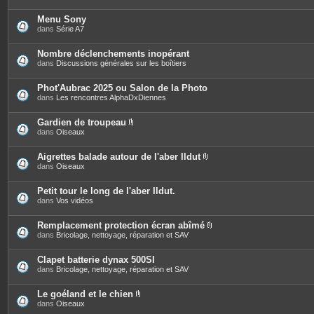
Menu Sony
dans
Série A7
Nombre déclenchements inopérant
dans
Discussions générales sur les boîtiers
Phot'Aubrac 2025 ou Salon de la Photo
dans
Les rencontres AlphaDxDiennes
Gardien de troupeau
P
dans
Oiseaux
i
è
c
Aigrettes balade autour de l'aber Ildut
e
P
dans
Oiseaux
s
i
j
è
o
c
Petit tour le long de l'aber Ildut.
i
e
dans
Vos vidéos
n
s
t
j
e
o
Remplacement protection écran abîmé
s
i
P
dans
Bricolage, nettoyage, réparation et SAV
n
i
t
è
e
c
Clapet batterie dynax 500SI
s
e
dans
Bricolage, nettoyage, réparation et SAV
s
j
o
Le goéland et le chien
i
P
dans
Oiseaux
n
i