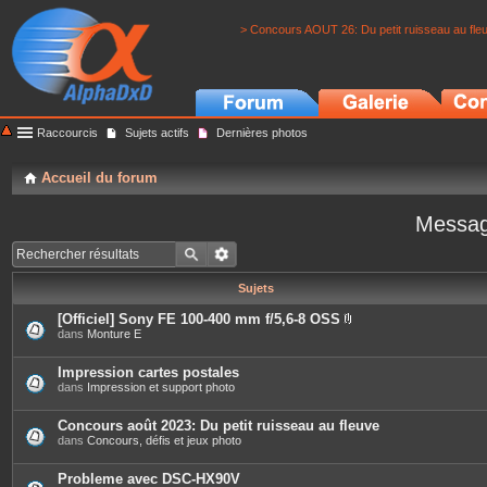
> Concours AOUT 26: Du petit ruisseau au fle
Raccourcis
Sujets actifs
Dernières photos
Accueil du forum
Messag
Sujets
[Officiel] Sony FE 100-400 mm f/5,6-8 OSS
P
dans
Monture E
i
è
c
Impression cartes postales
e
dans
Impression et support photo
s
j
o
Concours août 2023: Du petit ruisseau au fleuve
i
dans
Concours, défis et jeux photo
n
t
e
Probleme avec DSC-HX90V