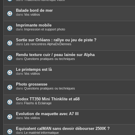
n
t
e
Balade bord de mer
s
dans
Vos vidéos
Imprimante mobile
dans
Impression et support photo
Sortie sur Orléans : rallye ou jeu de piste ?
dans
Les rencontres AlphaDxDiennes
Rendu texture cuir / peau lainée sur Alpha
dans
Questions pratiques ou techniques
Le printemps est là
dans
Vos vidéos
Photo grossesse
dans
Questions pratiques ou techniques
Godox TT350 Mini Thinklite et a68
dans
Flashs & Eclairage
Evolution de maquette avec A7 III
dans
Vos vidéos
Equivalent calMAN sans devoir débourser 2500€ ?
dans
Le matériel informatique