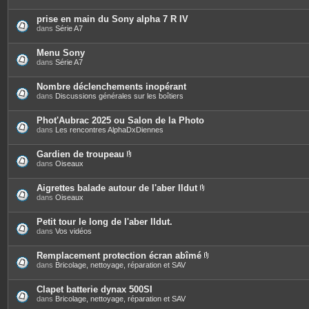
prise en main du Sony alpha 7 R IV
dans
Série A7
Menu Sony
dans
Série A7
Nombre déclenchements inopérant
dans
Discussions générales sur les boîtiers
Phot'Aubrac 2025 ou Salon de la Photo
dans
Les rencontres AlphaDxDiennes
Gardien de troupeau
P
dans
Oiseaux
i
è
c
Aigrettes balade autour de l'aber Ildut
e
P
dans
Oiseaux
s
i
j
è
o
c
Petit tour le long de l'aber Ildut.
i
e
dans
Vos vidéos
n
s
t
j
e
o
Remplacement protection écran abîmé
s
i
P
dans
Bricolage, nettoyage, réparation et SAV
n
i
t
è
e
c
Clapet batterie dynax 500SI
s
e
dans
Bricolage, nettoyage, réparation et SAV
s