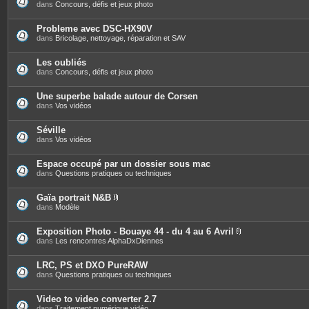
s
dans
Concours, défis et jeux photo
Probleme avec DSC-HX90V
dans
Bricolage, nettoyage, réparation et SAV
Les oubliés
dans
Concours, défis et jeux photo
Une superbe balade autour de Corsen
dans
Vos vidéos
Séville
dans
Vos vidéos
Espace occupé par un dossier sous mac
dans
Questions pratiques ou techniques
Gaïa portrait N&B
P
dans
Modèle
i
è
c
Exposition Photo - Bouaye 44 - du 4 au 6 Avril
e
P
dans
Les rencontres AlphaDxDiennes
s
i
j
è
o
c
LRC, PS et DXO PureRAW
i
e
dans
Questions pratiques ou techniques
n
s
t
j
e
o
Video to video converter 2.7
s
i
dans
Traitement numérique vidéo