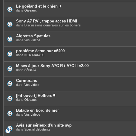
j
o
Le goéland et le chien
i
P
dans
Oiseaux
n
i
t
è
e
c
Sony A7 RV , trappe acces HDMI
s
e
dans
Discussions générales sur les boîtiers
s
j
o
Aigrettes Spatules
i
dans
Vos vidéos
n
t
e
problème écran sur a6400
s
dans
NEX-6/A6x00
Mises à jour Sony A7C R / A7C II v2.00
dans
Série A7
Cormorans
dans
Vos vidéos
[Fil ouvert] Rolliers
P
dans
Oiseaux
i
è
c
Balade en bord de mer
e
dans
Vos vidéos
s
j
o
Avis sur sérieux d'un site svp
i
dans
Spécial débutants
n
t