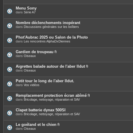
Menu Sony
dans
Série A7
Nombre déclenchements inopérant
dans
Discussions générales sur les boîtiers
Phot'Aubrac 2025 ou Salon de la Photo
dans
Les rencontres AlphaDxDiennes
Gardien de troupeau
P
dans
Oiseaux
i
è
c
Aigrettes balade autour de l'aber Ildut
e
P
dans
Oiseaux
s
i
j
è
o
c
Petit tour le long de l'aber Ildut.
i
e
dans
Vos vidéos
n
s
t
j
e
o
Remplacement protection écran abîmé
s
i
P
dans
Bricolage, nettoyage, réparation et SAV
n
i
t
è
e
c
Clapet batterie dynax 500SI
s
e
dans
Bricolage, nettoyage, réparation et SAV
s
j
o
Le goéland et le chien
i
P
dans
Oiseaux
n
i