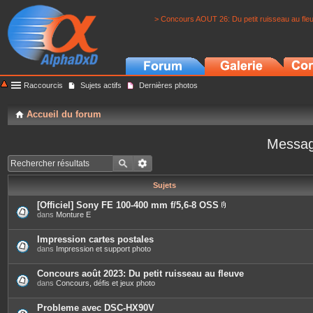
> Concours AOUT 26: Du petit ruisseau au fle
Raccourcis
Sujets actifs
Dernières photos
Accueil du forum
Messag
Sujets
[Officiel] Sony FE 100-400 mm f/5,6-8 OSS
P
dans
Monture E
i
è
c
Impression cartes postales
e
dans
Impression et support photo
s
j
o
Concours août 2023: Du petit ruisseau au fleuve
i
dans
Concours, défis et jeux photo
n
t
e
Probleme avec DSC-HX90V