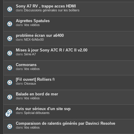
t
è
e
c
Sony A7 RV , trappe acces HDMI
s
e
dans
Discussions générales sur les boîtiers
s
j
o
Aigrettes Spatules
i
dans
Vos vidéos
n
t
e
problème écran sur a6400
s
dans
NEX-6/A6x00
Mises à jour Sony A7C R / A7C II v2.00
dans
Série A7
Cormorans
dans
Vos vidéos
[Fil ouvert] Rolliers
P
dans
Oiseaux
i
è
c
Balade en bord de mer
e
dans
Vos vidéos
s
j
o
Avis sur sérieux d'un site svp
i
dans
Spécial débutants
n
t
e
Comparaison de ralentis générés par Davinci Resolve
s
dans
Vos vidéos