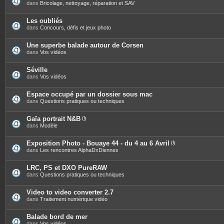
s
dans
Bricolage, nettoyage, réparation et SAV
Les oubliés
dans
Concours, défis et jeux photo
Une superbe balade autour de Corsen
dans
Vos vidéos
Séville
dans
Vos vidéos
Espace occupé par un dossier sous mac
dans
Questions pratiques ou techniques
Gaïa portrait N&B
P
dans
Modèle
i
è
c
Exposition Photo - Bouaye 44 - du 4 au 6 Avril
e
P
dans
Les rencontres AlphaDxDiennes
s
i
j
è
o
c
LRC, PS et DXO PureRAW
i
e
dans
Questions pratiques ou techniques
n
s
t
j
e
o
Video to video converter 2.7
s
i
dans
Traitement numérique vidéo
n
t
e
Balade bord de mer
s
dans
Vos vidéos