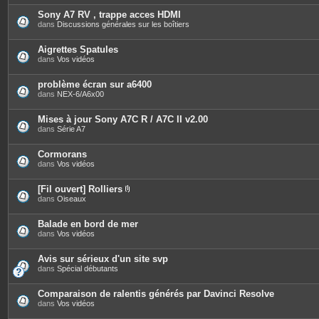
t
è
e
c
Sony A7 RV , trappe acces HDMI
s
e
dans
Discussions générales sur les boîtiers
s
j
o
Aigrettes Spatules
i
dans
Vos vidéos
n
t
e
problème écran sur a6400
s
dans
NEX-6/A6x00
Mises à jour Sony A7C R / A7C II v2.00
dans
Série A7
Cormorans
dans
Vos vidéos
[Fil ouvert] Rolliers
P
dans
Oiseaux
i
è
c
Balade en bord de mer
e
dans
Vos vidéos
s
j
o
Avis sur sérieux d'un site svp
i
dans
Spécial débutants
n
t
e
Comparaison de ralentis générés par Davinci Resolve
s
dans
Vos vidéos