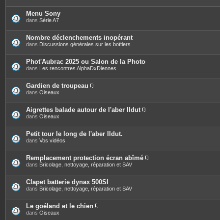
Menu Sony
dans
Série A7
Nombre déclenchements inopérant
dans
Discussions générales sur les boîtiers
Phot'Aubrac 2025 ou Salon de la Photo
dans
Les rencontres AlphaDxDiennes
Gardien de troupeau
P
dans
Oiseaux
i
è
c
Aigrettes balade autour de l'aber Ildut
e
P
dans
Oiseaux
s
i
j
è
o
c
Petit tour le long de l'aber Ildut.
i
e
dans
Vos vidéos
n
s
t
j
e
o
Remplacement protection écran abîmé
s
i
P
dans
Bricolage, nettoyage, réparation et SAV
n
i
t
è
e
c
Clapet batterie dynax 500SI
s
e
dans
Bricolage, nettoyage, réparation et SAV
s
j
o
Le goéland et le chien
i
P
dans
Oiseaux
n
i