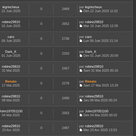
u
g
r
e
e
o
s
l
e
l
r
r
legrincheux
par
n
legrincheux
s
t
0
2469
e
n
m
22 Juin 2025
s
Dim 22 Juin 2025 11:02
a
e
d
i
C
e
u
g
r
e
e
o
s
l
e
l
r
r
robine29810
par
n
robine29810
s
t
0
2652
e
n
m
10 Juin 2025
s
Mar 10 Juin 2025 12:05
a
e
d
i
C
e
u
g
r
e
e
o
s
l
e
l
r
r
caro
par
n
caro
s
t
0
2736
e
n
m
09 Juin 2025
s
Lun 09 Juin 2025 21:14
a
e
d
i
C
e
u
g
r
e
e
o
s
l
e
l
r
r
Dark_K
par
n
Dark_K
s
t
0
2333
e
n
m
01 Juin 2025
s
Dim 01 Juin 2025 20:09
a
e
d
i
C
e
u
g
r
e
e
o
s
l
e
l
r
r
robine29810
par
n
robine29810
s
t
0
2457
e
n
m
31 Mai 2025
s
Sam 31 Mai 2025 00:16
a
e
d
i
C
e
u
g
r
e
e
o
s
l
e
l
r
r
Renato
par
n
Renato
s
t
0
2278
e
n
m
17 Mai 2025
s
Sam 17 Mai 2025 13:29
a
e
d
i
C
e
u
g
r
e
e
o
s
l
e
l
r
r
robine29810
par
n
robine29810
s
t
0
2490
e
n
m
08 Mai 2025
s
Jeu 08 Mai 2025 00:24
a
e
d
i
C
e
u
g
r
e
e
o
s
l
e
l
r
r
John197051100
par
n
John197051100
s
t
0
2563
e
n
m
04 Mai 2025
s
Dim 04 Mai 2025 00:02
a
e
d
i
C
e
u
g
r
e
e
o
s
l
e
l
r
r
robine29810
par
n
robine29810
s
t
0
2487
e
n
m
23 Avr 2025
s
Mer 23 Avr 2025 13:53
a
e
d
i
C
e
u
g
r
e