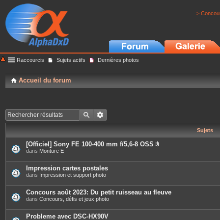
> Concour
Raccourcis
Sujets actifs
Dernières photos
Accueil du forum
Sujets
[Officiel] Sony FE 100-400 mm f/5,6-8 OSS
P
dans
Monture E
i
è
c
Impression cartes postales
e
dans
Impression et support photo
s
j
o
Concours août 2023: Du petit ruisseau au fleuve
i
dans
Concours, défis et jeux photo
n
t
e
Probleme avec DSC-HX90V