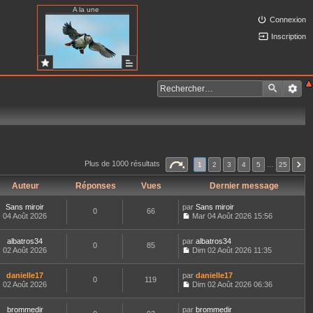
A la une
Connexion
Inscription
Plus de 1000 résultats
1
2
3
4
5
…
25
Auteur
Réponses
Vues
Dernier message
Sans miroir
par
Sans miroir
0
66
04 Août 2026
Mar 04 Août 2026 15:56
C
o
albatros34
par
n
albatros34
0
85
02 Août 2026
s
Dim 02 Août 2026 11:35
C
u
o
l
danielle17
par
n
danielle17
t
0
119
02 Août 2026
s
Dim 02 Août 2026 06:36
e
C
u
r
o
l
l
brommedir
par
n
brommedir
t