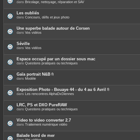
s
dans
Bricolage, nettoyage, réparation et SAV
Les oubliés
dans
Concours, défis et jeux photo
Une superbe balade autour de Corsen
dans
Vos vidéos
Séville
dans
Vos vidéos
Espace occupé par un dossier sous mac
dans
Questions pratiques ou techniques
Gaïa portrait N&B
P
dans
Modèle
i
è
c
Exposition Photo - Bouaye 44 - du 4 au 6 Avril
e
P
dans
Les rencontres AlphaDxDiennes
s
i
j
è
o
c
LRC, PS et DXO PureRAW
i
e
dans
Questions pratiques ou techniques
n
s
t
j
e
o
Video to video converter 2.7
s
i
dans
Traitement numérique vidéo
n
t
e
Balade bord de mer
s
dans
Vos vidéos