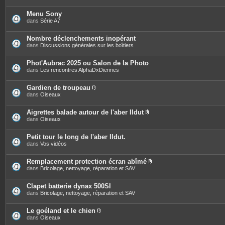
Menu Sony
dans
Série A7
Nombre déclenchements inopérant
dans
Discussions générales sur les boîtiers
Phot'Aubrac 2025 ou Salon de la Photo
dans
Les rencontres AlphaDxDiennes
Gardien de troupeau
P
dans
Oiseaux
i
è
c
Aigrettes balade autour de l'aber Ildut
e
P
dans
Oiseaux
s
i
j
è
o
c
Petit tour le long de l'aber Ildut.
i
e
dans
Vos vidéos
n
s
t
j
e
o
Remplacement protection écran abîmé
s
i
P
dans
Bricolage, nettoyage, réparation et SAV
n
i
t
è
e
c
Clapet batterie dynax 500SI
s
e
dans
Bricolage, nettoyage, réparation et SAV
s
j
o
Le goéland et le chien
i
P
dans
Oiseaux
n
i