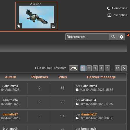
A la une
Connexion
Inscription
Plus de 1000 résultats
1
2
3
4
5
…
25
Auteur
Réponses
Vues
Dernier message
Sans miroir
par
Sans miroir
0
63
04 Août 2026
Mar 04 Août 2026 15:56
C
o
albatros34
par
n
albatros34
0
79
02 Août 2026
s
Dim 02 Août 2026 11:35
C
u
o
l
danielle17
par
n
danielle17
t
0
109
02 Août 2026
s
Dim 02 Août 2026 06:36
e
C
u
r
o
l
l
brommedir
par
n
brommedir
t