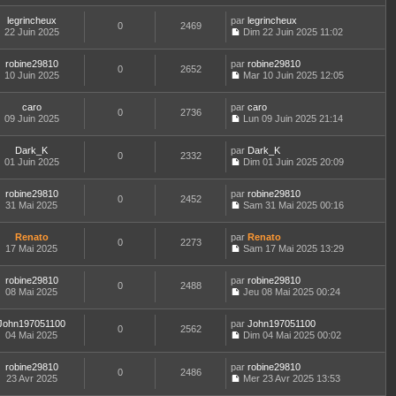
u
g
r
e
e
o
s
l
e
l
r
r
legrincheux
par
n
legrincheux
s
t
0
2469
e
n
m
22 Juin 2025
s
Dim 22 Juin 2025 11:02
a
e
d
i
C
e
u
g
r
e
e
o
s
l
e
l
r
r
robine29810
par
n
robine29810
s
t
0
2652
e
n
m
10 Juin 2025
s
Mar 10 Juin 2025 12:05
a
e
d
i
C
e
u
g
r
e
e
o
s
l
e
l
r
r
caro
par
n
caro
s
t
0
2736
e
n
m
09 Juin 2025
s
Lun 09 Juin 2025 21:14
a
e
d
i
C
e
u
g
r
e
e
o
s
l
e
l
r
r
Dark_K
par
n
Dark_K
s
t
0
2332
e
n
m
01 Juin 2025
s
Dim 01 Juin 2025 20:09
a
e
d
i
C
e
u
g
r
e
e
o
s
l
e
l
r
r
robine29810
par
n
robine29810
s
t
0
2452
e
n
m
31 Mai 2025
s
Sam 31 Mai 2025 00:16
a
e
d
i
C
e
u
g
r
e
e
o
s
l
e
l
r
r
Renato
par
n
Renato
s
t
0
2273
e
n
m
17 Mai 2025
s
Sam 17 Mai 2025 13:29
a
e
d
i
C
e
u
g
r
e
e
o
s
l
e
l
r
r
robine29810
par
n
robine29810
s
t
0
2488
e
n
m
08 Mai 2025
s
Jeu 08 Mai 2025 00:24
a
e
d
i
C
e
u
g
r
e
e
o
s
l
e
l
r
r
John197051100
par
n
John197051100
s
t
0
2562
e
n
m
04 Mai 2025
s
Dim 04 Mai 2025 00:02
a
e
d
i
C
e
u
g
r
e
e
o
s
l
e
l
r
r
robine29810
par
n
robine29810
s
t
0
2486
e
n
m
23 Avr 2025
s
Mer 23 Avr 2025 13:53
a
e
d
i
C
e
u
g
r
e