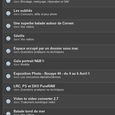
s
dans
Bricolage, nettoyage, réparation et SAV
Les oubliés
dans
Concours, défis et jeux photo
Une superbe balade autour de Corsen
dans
Vos vidéos
Séville
dans
Vos vidéos
Espace occupé par un dossier sous mac
dans
Questions pratiques ou techniques
Gaïa portrait N&B
P
dans
Modèle
i
è
c
Exposition Photo - Bouaye 44 - du 4 au 6 Avril
e
P
dans
Les rencontres AlphaDxDiennes
s
i
j
è
o
c
LRC, PS et DXO PureRAW
i
e
dans
Questions pratiques ou techniques
n
s
t
j
e
o
Video to video converter 2.7
s
i
dans
Traitement numérique vidéo
n
t
e
Balade bord de mer
s
dans
Vos vidéos