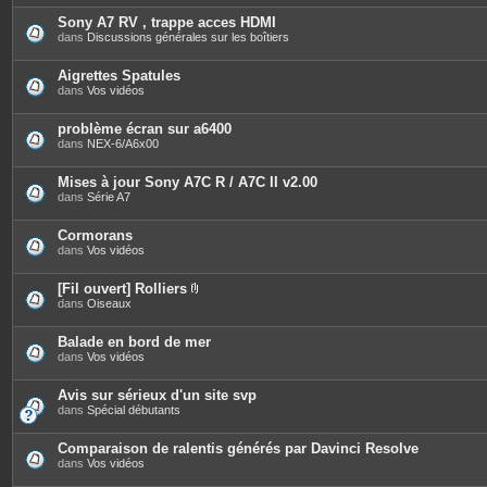
t
è
e
c
Sony A7 RV , trappe acces HDMI
s
e
dans
Discussions générales sur les boîtiers
s
j
o
Aigrettes Spatules
i
dans
Vos vidéos
n
t
e
problème écran sur a6400
s
dans
NEX-6/A6x00
Mises à jour Sony A7C R / A7C II v2.00
dans
Série A7
Cormorans
dans
Vos vidéos
[Fil ouvert] Rolliers
P
dans
Oiseaux
i
è
c
Balade en bord de mer
e
dans
Vos vidéos
s
j
o
Avis sur sérieux d'un site svp
i
dans
Spécial débutants
n
t
e
Comparaison de ralentis générés par Davinci Resolve
s
dans
Vos vidéos