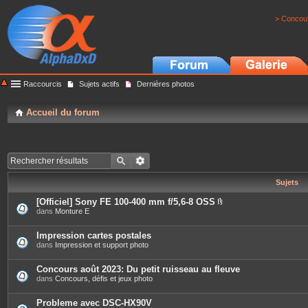
> Concour
Raccourcis
Sujets actifs
Dernières photos
Accueil du forum
Sujets
[Officiel] Sony FE 100-400 mm f/5,6-8 OSS
P
dans
Monture E
i
è
c
Impression cartes postales
e
dans
Impression et support photo
s
j
o
Concours août 2023: Du petit ruisseau au fleuve
i
dans
Concours, défis et jeux photo
n
t
e
Probleme avec DSC-HX90V