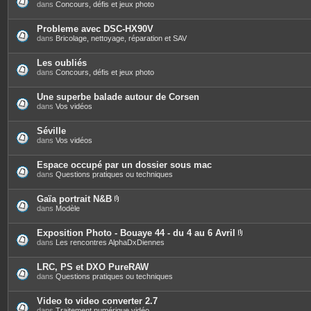
s
dans
Concours, défis et jeux photo
Probleme avec DSC-HX90V
dans
Bricolage, nettoyage, réparation et SAV
Les oubliés
dans
Concours, défis et jeux photo
Une superbe balade autour de Corsen
dans
Vos vidéos
Séville
dans
Vos vidéos
Espace occupé par un dossier sous mac
dans
Questions pratiques ou techniques
Gaïa portrait N&B
P
dans
Modèle
i
è
c
Exposition Photo - Bouaye 44 - du 4 au 6 Avril
e
P
dans
Les rencontres AlphaDxDiennes
s
i
j
è
o
c
LRC, PS et DXO PureRAW
i
e
dans
Questions pratiques ou techniques
n
s
t
j
e
o
Video to video converter 2.7
s
i
dans
Traitement numérique vidéo