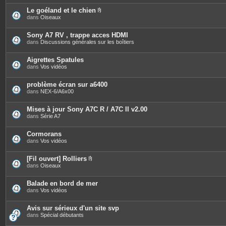
j
o
Le goéland et le chien
i
P
dans
Oiseaux
n
i
t
è
e
c
Sony A7 RV , trappe acces HDMI
s
e
dans
Discussions générales sur les boîtiers
s
j
o
Aigrettes Spatules
i
dans
Vos vidéos
n
t
e
problème écran sur a6400
s
dans
NEX-6/A6x00
Mises à jour Sony A7C R / A7C II v2.00
dans
Série A7
Cormorans
dans
Vos vidéos
[Fil ouvert] Rolliers
P
dans
Oiseaux
i
è
c
Balade en bord de mer
e
dans
Vos vidéos
s
j
o
Avis sur sérieux d'un site svp
i
dans
Spécial débutants
n
t