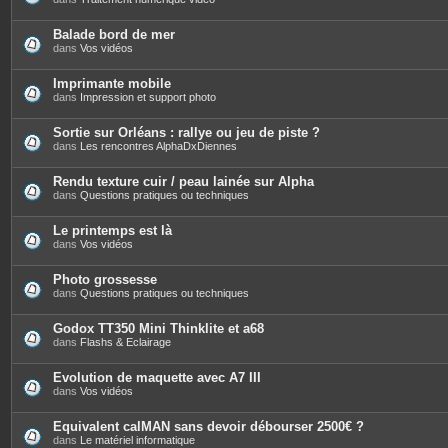
n
t
e
Balade bord de mer
s
dans
Vos vidéos
Imprimante mobile
dans
Impression et support photo
Sortie sur Orléans : rallye ou jeu de piste ?
dans
Les rencontres AlphaDxDiennes
Rendu texture cuir / peau lainée sur Alpha
dans
Questions pratiques ou techniques
Le printemps est là
dans
Vos vidéos
Photo grossesse
dans
Questions pratiques ou techniques
Godox TT350 Mini Thinklite et a68
dans
Flashs & Eclairage
Evolution de maquette avec A7 III
dans
Vos vidéos
Equivalent calMAN sans devoir débourser 2500€ ?
dans
Le matériel informatique