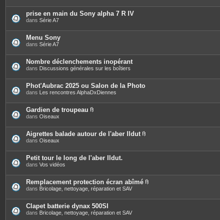
prise en main du Sony alpha 7 R IV
dans
Série A7
Menu Sony
dans
Série A7
Nombre déclenchements inopérant
dans
Discussions générales sur les boîtiers
Phot'Aubrac 2025 ou Salon de la Photo
dans
Les rencontres AlphaDxDiennes
Gardien de troupeau
P
dans
Oiseaux
i
è
c
Aigrettes balade autour de l'aber Ildut
e
P
dans
Oiseaux
s
i
j
è
o
c
Petit tour le long de l'aber Ildut.
i
e
dans
Vos vidéos
n
s
t
j
e
o
Remplacement protection écran abîmé
s
i
P
dans
Bricolage, nettoyage, réparation et SAV
n
i
t
è
e
c
Clapet batterie dynax 500SI
s
e
dans
Bricolage, nettoyage, réparation et SAV
s