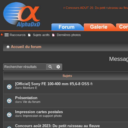
> Concours AOUT 26: Du petit ruisseau au fle
Raccourcis
Sujets actifs
Dernières photos
Accueil du forum
Messag
Sujets
[Officiel] Sony FE 100-400 mm f/5,6-8 OSS
P
dans
Monture E
i
è
c
Présentation
e
dans
Vie du forum
s
j
o
Impression cartes postales
i
dans
Impression et support photo
n
t
e
Concours août 2023: Du petit ruisseau au fleuve