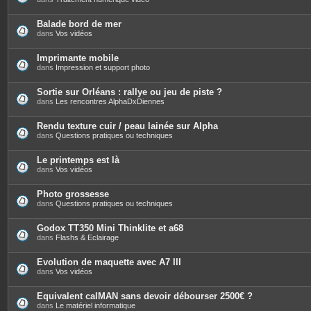
n
t
e
Balade bord de mer
s
dans
Vos vidéos
Imprimante mobile
dans
Impression et support photo
Sortie sur Orléans : rallye ou jeu de piste ?
dans
Les rencontres AlphaDxDiennes
Rendu texture cuir / peau lainée sur Alpha
dans
Questions pratiques ou techniques
Le printemps est là
dans
Vos vidéos
Photo grossesse
dans
Questions pratiques ou techniques
Godox TT350 Mini Thinklite et a68
dans
Flashs & Eclairage
Evolution de maquette avec A7 III
dans
Vos vidéos
Equivalent calMAN sans devoir débourser 2500€ ?
dans
Le matériel informatique