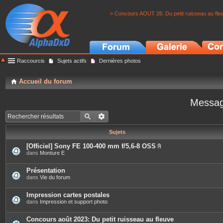
> Concours AOUT 26: Du petit ruisseau au fle
Raccourcis
Sujets actifs
Dernières photos
Accueil du forum
Messag
Sujets
[Officiel] Sony FE 100-400 mm f/5,6-8 OSS
P
dans
Monture E
i
è
c
Présentation
e
dans
Vie du forum
s
j
o
Impression cartes postales
i
dans
Impression et support photo
n
t
e
Concours août 2023: Du petit ruisseau au fleuve