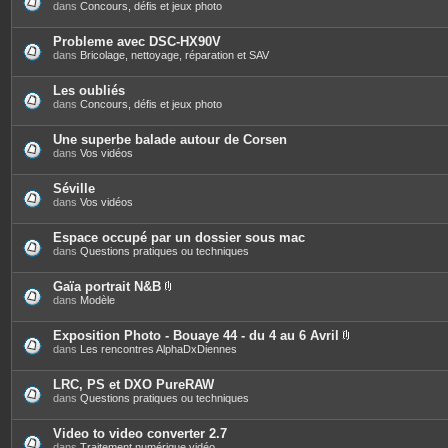
s
dans
Concours, défis et jeux photo
Probleme avec DSC-HX90V
dans
Bricolage, nettoyage, réparation et SAV
Les oubliés
dans
Concours, défis et jeux photo
Une superbe balade autour de Corsen
dans
Vos vidéos
Séville
dans
Vos vidéos
Espace occupé par un dossier sous mac
dans
Questions pratiques ou techniques
Gaïa portrait N&B
P
dans
Modèle
i
è
c
Exposition Photo - Bouaye 44 - du 4 au 6 Avril
e
P
dans
Les rencontres AlphaDxDiennes
s
i
j
è
o
c
LRC, PS et DXO PureRAW
i
e
dans
Questions pratiques ou techniques
n
s
t
j
e
o
Video to video converter 2.7
s
i
dans
Traitement numérique vidéo