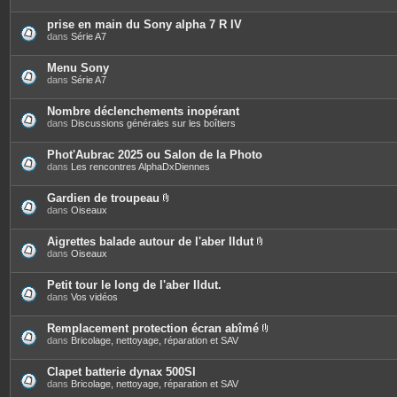
prise en main du Sony alpha 7 R IV
dans
Série A7
Menu Sony
dans
Série A7
Nombre déclenchements inopérant
dans
Discussions générales sur les boîtiers
Phot'Aubrac 2025 ou Salon de la Photo
dans
Les rencontres AlphaDxDiennes
Gardien de troupeau
P
dans
Oiseaux
i
è
c
Aigrettes balade autour de l'aber Ildut
e
P
dans
Oiseaux
s
i
j
è
o
c
Petit tour le long de l'aber Ildut.
i
e
dans
Vos vidéos
n
s
t
j
e
o
Remplacement protection écran abîmé
s
i
P
dans
Bricolage, nettoyage, réparation et SAV
n
i
t
è
e
c
Clapet batterie dynax 500SI
s
e
dans
Bricolage, nettoyage, réparation et SAV
s