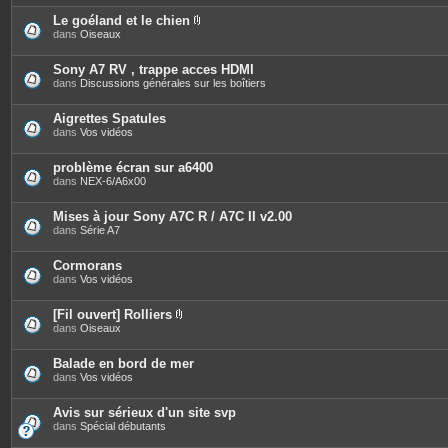
j
o
Le goéland et le chien
i
P
dans
Oiseaux
n
i
t
è
e
c
Sony A7 RV , trappe acces HDMI
s
e
dans
Discussions générales sur les boîtiers
s
j
o
Aigrettes Spatules
i
dans
Vos vidéos
n
t
e
problème écran sur a6400
s
dans
NEX-6/A6x00
Mises à jour Sony A7C R / A7C II v2.00
dans
Série A7
Cormorans
dans
Vos vidéos
[Fil ouvert] Rolliers
P
dans
Oiseaux
i
è
c
Balade en bord de mer
e
dans
Vos vidéos
s
j
o
Avis sur sérieux d'un site svp
i
dans
Spécial débutants
n
t