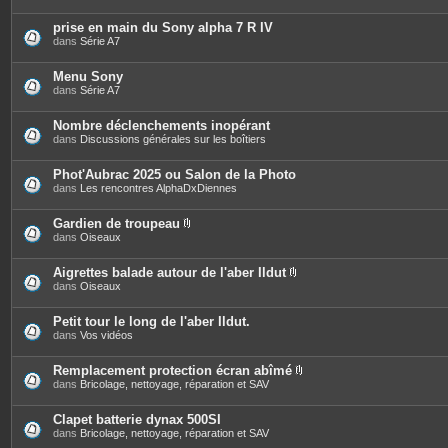
prise en main du Sony alpha 7 R IV
dans
Série A7
Menu Sony
dans
Série A7
Nombre déclenchements inopérant
dans
Discussions générales sur les boîtiers
Phot'Aubrac 2025 ou Salon de la Photo
dans
Les rencontres AlphaDxDiennes
Gardien de troupeau
P
dans
Oiseaux
i
è
c
Aigrettes balade autour de l'aber Ildut
e
P
dans
Oiseaux
s
i
j
è
o
c
Petit tour le long de l'aber Ildut.
i
e
dans
Vos vidéos
n
s
t
j
e
o
Remplacement protection écran abîmé
s
i
P
dans
Bricolage, nettoyage, réparation et SAV
n
i
t
è
e
c
Clapet batterie dynax 500SI
s
e
dans
Bricolage, nettoyage, réparation et SAV
s