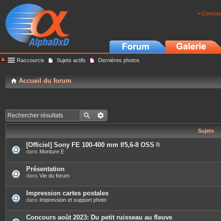
> Concour
Raccourcis
Sujets actifs
Dernières photos
Accueil du forum
Sujets
[Officiel] Sony FE 100-400 mm f/5,6-8 OSS
P
dans
Monture E
i
è
c
Présentation
e
dans
Vie du forum
s
j
o
Impression cartes postales
i
dans
Impression et support photo
n
t
e
Concours août 2023: Du petit ruisseau au fleuve