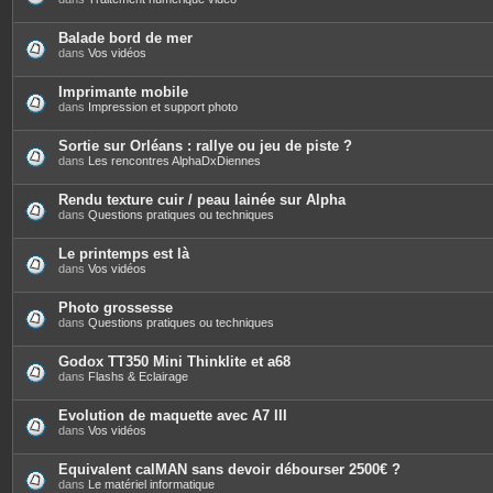
n
t
e
Balade bord de mer
s
dans
Vos vidéos
Imprimante mobile
dans
Impression et support photo
Sortie sur Orléans : rallye ou jeu de piste ?
dans
Les rencontres AlphaDxDiennes
Rendu texture cuir / peau lainée sur Alpha
dans
Questions pratiques ou techniques
Le printemps est là
dans
Vos vidéos
Photo grossesse
dans
Questions pratiques ou techniques
Godox TT350 Mini Thinklite et a68
dans
Flashs & Eclairage
Evolution de maquette avec A7 III
dans
Vos vidéos
Equivalent calMAN sans devoir débourser 2500€ ?
dans
Le matériel informatique