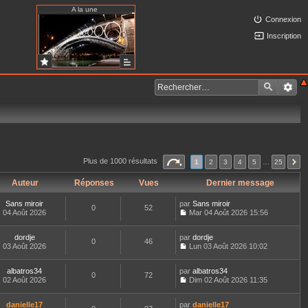
A la une
Connexion
Inscription
Plus de 1000 résultats
1
2
3
4
5
…
25
Auteur
Réponses
Vues
Dernier message
Sans miroir
par
Sans miroir
0
52
04 Août 2026
Mar 04 Août 2026 15:56
C
o
dordje
par
n
dordje
0
46
03 Août 2026
s
Lun 03 Août 2026 10:02
C
u
o
l
albatros34
par
n
albatros34
t
0
72
02 Août 2026
s
Dim 02 Août 2026 11:35
e
C
u
r
o
l
l
danielle17
par
n
danielle17
t