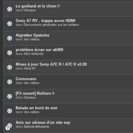
j
o
Le goéland et le chien
i
P
dans
Oiseaux
n
i
t
è
e
c
Sony A7 RV , trappe acces HDMI
s
e
dans
Discussions générales sur les boîtiers
s
j
o
Aigrettes Spatules
i
dans
Vos vidéos
n
t
e
problème écran sur a6400
s
dans
NEX-6/A6x00
Mises à jour Sony A7C R / A7C II v2.00
dans
Série A7
Cormorans
dans
Vos vidéos
[Fil ouvert] Rolliers
P
dans
Oiseaux
i
è
c
Balade en bord de mer
e
dans
Vos vidéos
s
j
o
Avis sur sérieux d'un site svp
i
dans
Spécial débutants
n
t