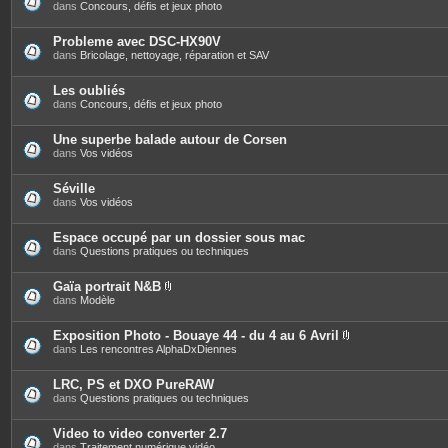
s
dans
Concours, défis et jeux photo
Probleme avec DSC-HX90V
dans
Bricolage, nettoyage, réparation et SAV
Les oubliés
dans
Concours, défis et jeux photo
Une superbe balade autour de Corsen
dans
Vos vidéos
Séville
dans
Vos vidéos
Espace occupé par un dossier sous mac
dans
Questions pratiques ou techniques
Gaïa portrait N&B
P
dans
Modèle
i
è
c
Exposition Photo - Bouaye 44 - du 4 au 6 Avril
e
P
dans
Les rencontres AlphaDxDiennes
s
i
j
è
o
c
LRC, PS et DXO PureRAW
i
e
dans
Questions pratiques ou techniques
n
s
t
j
e
o
Video to video converter 2.7
s
i
dans
Traitement numérique vidéo