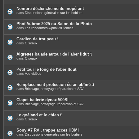
Nombre déclenchements inopérant
dans
Discussions générales sur les boîtiers
Phot'Aubrac 2025 ou Salon de la Photo
dans
Les rencontres AlphaDxDiennes
Gardien de troupeau
P
dans
Oiseaux
i
è
c
Aigrettes balade autour de l'aber Ildut
e
P
dans
Oiseaux
s
i
j
è
o
c
Petit tour le long de l'aber Ildut.
i
e
dans
Vos vidéos
n
s
t
j
e
o
Remplacement protection écran abîmé
s
i
P
dans
Bricolage, nettoyage, réparation et SAV
n
i
t
è
e
c
Clapet batterie dynax 500SI
s
e
dans
Bricolage, nettoyage, réparation et SAV
s
j
o
Le goéland et le chien
i
P
dans
Oiseaux
n
i
t
è
e
c
Sony A7 RV , trappe acces HDMI
s
e
dans
Discussions générales sur les boîtiers
s