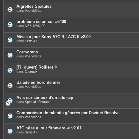
j
o
Aigrettes Spatules
i
dans
Vos vidéos
n
t
e
problème écran sur a6400
s
dans
NEX-6/A6x00
Mises à jour Sony A7C R / A7C II v2.00
dans
Série A7
Cormorans
dans
Vos vidéos
[Fil ouvert] Rolliers
P
dans
Oiseaux
i
è
c
Balade en bord de mer
e
dans
Vos vidéos
s
j
o
Avis sur sérieux d'un site svp
i
dans
Spécial débutants
n
t
e
Comparaison de ralentis générés par Davinci Resolve
s
dans
Vos vidéos
A7C mise à jour firmware -> v2.01
dans
Série A7