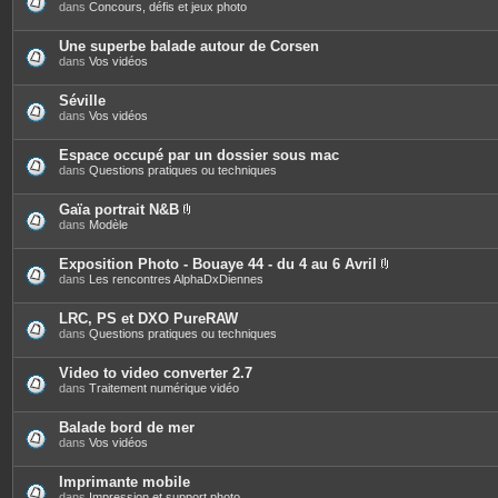
dans
Concours, défis et jeux photo
Une superbe balade autour de Corsen
dans
Vos vidéos
Séville
dans
Vos vidéos
Espace occupé par un dossier sous mac
dans
Questions pratiques ou techniques
Gaïa portrait N&B
P
dans
Modèle
i
è
c
Exposition Photo - Bouaye 44 - du 4 au 6 Avril
e
P
dans
Les rencontres AlphaDxDiennes
s
i
j
è
o
c
LRC, PS et DXO PureRAW
i
e
dans
Questions pratiques ou techniques
n
s
t
j
e
o
Video to video converter 2.7
s
i
dans
Traitement numérique vidéo
n
t
e
Balade bord de mer
s
dans
Vos vidéos
Imprimante mobile
dans
Impression et support photo