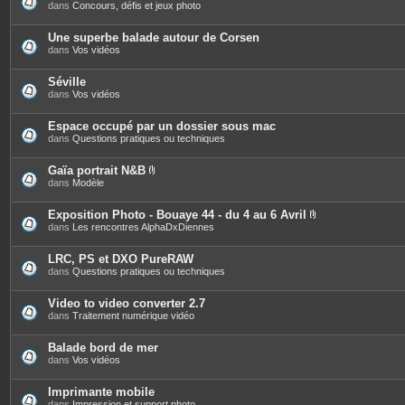
dans
Concours, défis et jeux photo
Une superbe balade autour de Corsen
dans
Vos vidéos
Séville
dans
Vos vidéos
Espace occupé par un dossier sous mac
dans
Questions pratiques ou techniques
Gaïa portrait N&B
P
dans
Modèle
i
è
c
Exposition Photo - Bouaye 44 - du 4 au 6 Avril
e
P
dans
Les rencontres AlphaDxDiennes
s
i
j
è
o
c
LRC, PS et DXO PureRAW
i
e
dans
Questions pratiques ou techniques
n
s
t
j
e
o
Video to video converter 2.7
s
i
dans
Traitement numérique vidéo
n
t
e
Balade bord de mer
s
dans
Vos vidéos
Imprimante mobile
dans
Impression et support photo