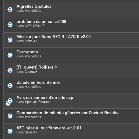
j
o
Aigrettes Spatules
i
dans
Vos vidéos
n
t
e
problème écran sur a6400
s
dans
NEX-6/A6x00
Mises à jour Sony A7C R / A7C II v2.00
dans
Série A7
Cormorans
dans
Vos vidéos
[Fil ouvert] Rolliers
P
dans
Oiseaux
i
è
c
Balade en bord de mer
e
dans
Vos vidéos
s
j
o
Avis sur sérieux d'un site svp
i
dans
Spécial débutants
n
t
e
Comparaison de ralentis générés par Davinci Resolve
s
dans
Vos vidéos
A7C mise à jour firmware -> v2.01
dans
Série A7