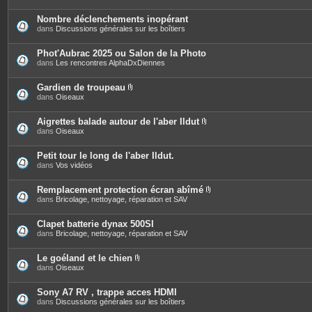
Nombre déclenchements inopérant
dans
Discussions générales sur les boîtiers
Phot'Aubrac 2025 ou Salon de la Photo
dans
Les rencontres AlphaDxDiennes
Gardien de troupeau
P
dans
Oiseaux
i
è
c
Aigrettes balade autour de l'aber Ildut
e
P
dans
Oiseaux
s
i
j
è
o
c
Petit tour le long de l'aber Ildut.
i
e
dans
Vos vidéos
n
s
t
j
e
o
Remplacement protection écran abîmé
s
i
P
dans
Bricolage, nettoyage, réparation et SAV
n
i
t
è
e
c
Clapet batterie dynax 500SI
s
e
dans
Bricolage, nettoyage, réparation et SAV
s
j
o
Le goéland et le chien
i
P
dans
Oiseaux
n
i
t
è
e
c
Sony A7 RV , trappe acces HDMI
s
e
dans
Discussions générales sur les boîtiers
s