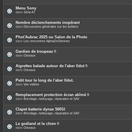
Menu Sony
dans
Série A7
Nombre déclenchements inopérant
dans
Discussions générales sur les boîtiers
Phot'Aubrac 2025 ou Salon de la Photo
dans
Les rencontres AlphaDxDiennes
Gardien de troupeau
P
dans
Oiseaux
i
è
c
Aigrettes balade autour de l'aber Ildut
e
P
dans
Oiseaux
s
i
j
è
o
c
Petit tour le long de l'aber Ildut.
i
e
dans
Vos vidéos
n
s
t
j
e
o
Remplacement protection écran abîmé
s
i
P
dans
Bricolage, nettoyage, réparation et SAV
n
i
t
è
e
c
Clapet batterie dynax 500SI
s
e
dans
Bricolage, nettoyage, réparation et SAV
s
j
o
Le goéland et le chien
i
P
dans
Oiseaux
n
i