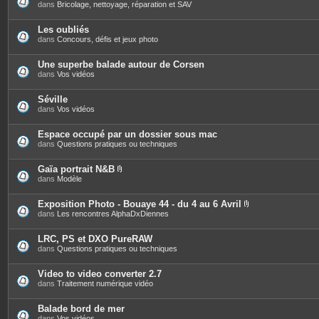
s
dans
Bricolage, nettoyage, réparation et SAV
Les oubliés
dans
Concours, défis et jeux photo
Une superbe balade autour de Corsen
dans
Vos vidéos
Séville
dans
Vos vidéos
Espace occupé par un dossier sous mac
dans
Questions pratiques ou techniques
Gaïa portrait N&B
P
dans
Modèle
i
è
c
Exposition Photo - Bouaye 44 - du 4 au 6 Avril
e
P
dans
Les rencontres AlphaDxDiennes
s
i
j
è
o
c
LRC, PS et DXO PureRAW
i
e
dans
Questions pratiques ou techniques
n
s
t
j
e
o
Video to video converter 2.7
s
i
dans
Traitement numérique vidéo
n
t
e
Balade bord de mer
s
dans
Vos vidéos