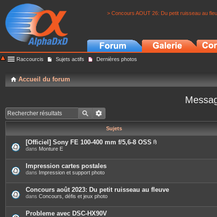
> Concours AOUT 26: Du petit ruisseau au fle
Raccourcis
Sujets actifs
Dernières photos
Accueil du forum
Messag
Sujets
[Officiel] Sony FE 100-400 mm f/5,6-8 OSS
P
dans
Monture E
i
è
c
Impression cartes postales
e
dans
Impression et support photo
s
j
o
Concours août 2023: Du petit ruisseau au fleuve
i
dans
Concours, défis et jeux photo
n
t
e
Probleme avec DSC-HX90V