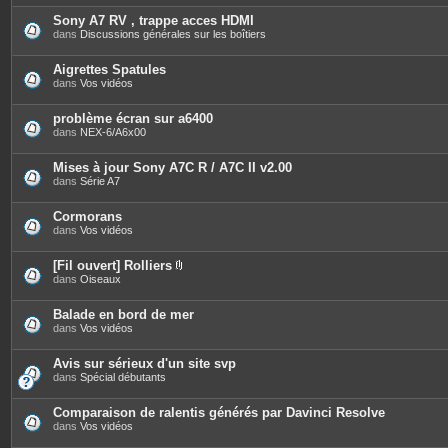
t
è
e
c
Sony A7 RV , trappe acces HDMI
s
e
dans
Discussions générales sur les boîtiers
s
j
o
Aigrettes Spatules
i
dans
Vos vidéos
n
t
e
problème écran sur a6400
s
dans
NEX-6/A6x00
Mises à jour Sony A7C R / A7C II v2.00
dans
Série A7
Cormorans
dans
Vos vidéos
[Fil ouvert] Rolliers
P
dans
Oiseaux
i
è
c
Balade en bord de mer
e
dans
Vos vidéos
s
j
o
Avis sur sérieux d'un site svp
i
dans
Spécial débutants
n
t
e
Comparaison de ralentis générés par Davinci Resolve
s
dans
Vos vidéos