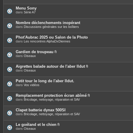
Menu Sony
dans
Série A7
Nombre déclenchements inopérant
dans
Discussions générales sur les boîtiers
Phot'Aubrac 2025 ou Salon de la Photo
dans
Les rencontres AlphaDxDiennes
Gardien de troupeau
P
dans
Oiseaux
i
è
c
Aigrettes balade autour de l'aber Ildut
e
P
dans
Oiseaux
s
i
j
è
o
c
Petit tour le long de l'aber Ildut.
i
e
dans
Vos vidéos
n
s
t
j
e
o
Remplacement protection écran abîmé
s
i
P
dans
Bricolage, nettoyage, réparation et SAV
n
i
t
è
e
c
Clapet batterie dynax 500SI
s
e
dans
Bricolage, nettoyage, réparation et SAV
s
j
o
Le goéland et le chien
i
P
dans
Oiseaux
n
i