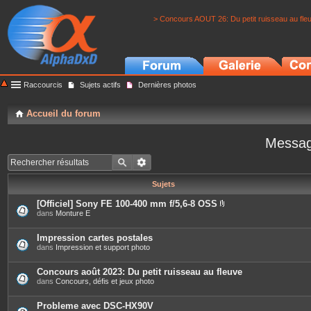
> Concours AOUT 26: Du petit ruisseau au fle
Raccourcis
Sujets actifs
Dernières photos
Accueil du forum
Messag
Sujets
[Officiel] Sony FE 100-400 mm f/5,6-8 OSS
P
dans
Monture E
i
è
c
Impression cartes postales
e
dans
Impression et support photo
s
j
o
Concours août 2023: Du petit ruisseau au fleuve
i
dans
Concours, défis et jeux photo
n
t
e
Probleme avec DSC-HX90V