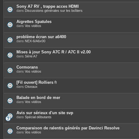
t
è
e
c
Sony A7 RV , trappe acces HDMI
s
e
dans
Discussions générales sur les boîtiers
s
j
o
Aigrettes Spatules
i
dans
Vos vidéos
n
t
e
problème écran sur a6400
s
dans
NEX-6/A6x00
Mises à jour Sony A7C R / A7C II v2.00
dans
Série A7
Cormorans
dans
Vos vidéos
[Fil ouvert] Rolliers
P
dans
Oiseaux
i
è
c
Balade en bord de mer
e
dans
Vos vidéos
s
j
o
Avis sur sérieux d'un site svp
i
dans
Spécial débutants
n
t
e
Comparaison de ralentis générés par Davinci Resolve
s
dans
Vos vidéos