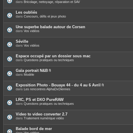
s
dans
Bricolage, nettoyage, réparation et SAV
Les oubliés
dans
Concours, défis et jeux photo
Une superbe balade autour de Corsen
dans
Vos vidéos
Séville
dans
Vos vidéos
Espace occupé par un dossier sous mac
dans
Questions pratiques ou techniques
Gaïa portrait N&B
P
dans
Modèle
i
è
c
Exposition Photo - Bouaye 44 - du 4 au 6 Avril
e
P
dans
Les rencontres AlphaDxDiennes
s
i
j
è
o
c
LRC, PS et DXO PureRAW
i
e
dans
Questions pratiques ou techniques
n
s
t
j
e
o
Video to video converter 2.7
s
i
dans
Traitement numérique vidéo
n
t
e
Balade bord de mer
s
dans
Vos vidéos