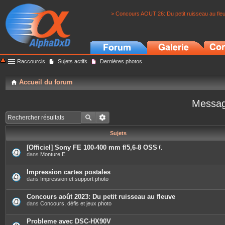
> Concours AOUT 26: Du petit ruisseau au fle
Raccourcis
Sujets actifs
Dernières photos
Accueil du forum
Messag
Sujets
[Officiel] Sony FE 100-400 mm f/5,6-8 OSS
P
dans
Monture E
i
è
c
Impression cartes postales
e
dans
Impression et support photo
s
j
o
Concours août 2023: Du petit ruisseau au fleuve
i
dans
Concours, défis et jeux photo
n
t
e
Probleme avec DSC-HX90V