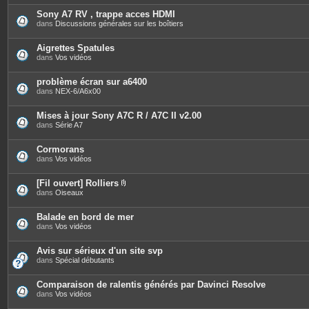
t
è
e
c
Sony A7 RV , trappe acces HDMI
s
e
dans
Discussions générales sur les boîtiers
s
j
o
Aigrettes Spatules
i
dans
Vos vidéos
n
t
e
problème écran sur a6400
s
dans
NEX-6/A6x00
Mises à jour Sony A7C R / A7C II v2.00
dans
Série A7
Cormorans
dans
Vos vidéos
[Fil ouvert] Rolliers
P
dans
Oiseaux
i
è
c
Balade en bord de mer
e
dans
Vos vidéos
s
j
o
Avis sur sérieux d'un site svp
i
dans
Spécial débutants
n
t
e
Comparaison de ralentis générés par Davinci Resolve
s
dans
Vos vidéos