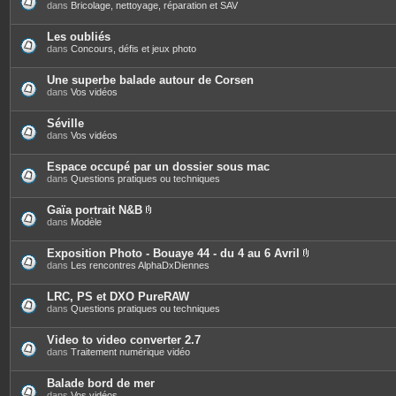
s
dans
Bricolage, nettoyage, réparation et SAV
Les oubliés
dans
Concours, défis et jeux photo
Une superbe balade autour de Corsen
dans
Vos vidéos
Séville
dans
Vos vidéos
Espace occupé par un dossier sous mac
dans
Questions pratiques ou techniques
Gaïa portrait N&B
P
dans
Modèle
i
è
c
Exposition Photo - Bouaye 44 - du 4 au 6 Avril
e
P
dans
Les rencontres AlphaDxDiennes
s
i
j
è
o
c
LRC, PS et DXO PureRAW
i
e
dans
Questions pratiques ou techniques
n
s
t
j
e
o
Video to video converter 2.7
s
i
dans
Traitement numérique vidéo
n
t
e
Balade bord de mer
s
dans
Vos vidéos