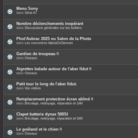
Menu Sony
dans
Série A7
Nombre déclenchements inopérant
dans
Discussions générales sur les boîtiers
Phot'Aubrac 2025 ou Salon de la Photo
dans
Les rencontres AlphaDxDiennes
Gardien de troupeau
P
dans
Oiseaux
i
è
c
Aigrettes balade autour de l'aber Ildut
e
P
dans
Oiseaux
s
i
j
è
o
c
Petit tour le long de l'aber Ildut.
i
e
dans
Vos vidéos
n
s
t
j
e
o
Remplacement protection écran abîmé
s
i
P
dans
Bricolage, nettoyage, réparation et SAV
n
i
t
è
e
c
Clapet batterie dynax 500SI
s
e
dans
Bricolage, nettoyage, réparation et SAV
s
j
o
Le goéland et le chien
i
P
dans
Oiseaux
n
i