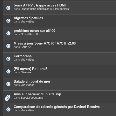
t
è
e
c
Sony A7 RV , trappe acces HDMI
s
e
dans
Discussions générales sur les boîtiers
s
j
o
Aigrettes Spatules
i
dans
Vos vidéos
n
t
e
problème écran sur a6400
s
dans
NEX-6/A6x00
Mises à jour Sony A7C R / A7C II v2.00
dans
Série A7
Cormorans
dans
Vos vidéos
[Fil ouvert] Rolliers
P
dans
Oiseaux
i
è
c
Balade en bord de mer
e
dans
Vos vidéos
s
j
o
Avis sur sérieux d'un site svp
i
dans
Spécial débutants
n
t
e
Comparaison de ralentis générés par Davinci Resolve
s
dans
Vos vidéos