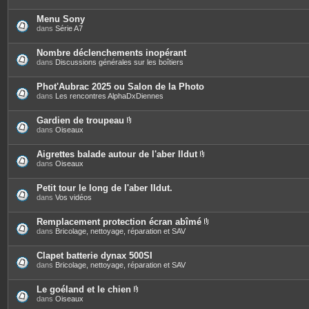
Menu Sony
dans
Série A7
Nombre déclenchements inopérant
dans
Discussions générales sur les boîtiers
Phot'Aubrac 2025 ou Salon de la Photo
dans
Les rencontres AlphaDxDiennes
Gardien de troupeau
P
dans
Oiseaux
i
è
c
Aigrettes balade autour de l'aber Ildut
e
P
dans
Oiseaux
s
i
j
è
o
c
Petit tour le long de l'aber Ildut.
i
e
dans
Vos vidéos
n
s
t
j
e
o
Remplacement protection écran abîmé
s
i
P
dans
Bricolage, nettoyage, réparation et SAV
n
i
t
è
e
c
Clapet batterie dynax 500SI
s
e
dans
Bricolage, nettoyage, réparation et SAV
s
j
o
Le goéland et le chien
i
P
dans
Oiseaux
n
i