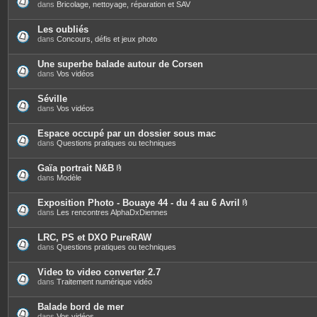
s
dans
Bricolage, nettoyage, réparation et SAV
Les oubliés
dans
Concours, défis et jeux photo
Une superbe balade autour de Corsen
dans
Vos vidéos
Séville
dans
Vos vidéos
Espace occupé par un dossier sous mac
dans
Questions pratiques ou techniques
Gaïa portrait N&B
P
dans
Modèle
i
è
c
Exposition Photo - Bouaye 44 - du 4 au 6 Avril
e
P
dans
Les rencontres AlphaDxDiennes
s
i
j
è
o
c
LRC, PS et DXO PureRAW
i
e
dans
Questions pratiques ou techniques
n
s
t
j
e
o
Video to video converter 2.7
s
i
dans
Traitement numérique vidéo
n
t
e
Balade bord de mer
s
dans
Vos vidéos