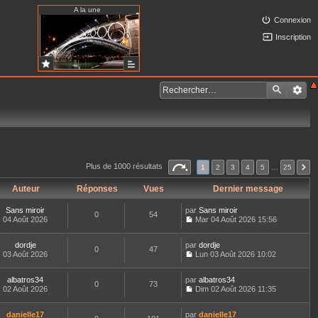
A la une
Connexion
Inscription
Plus de 1000 résultats
1
2
3
4
5
…
25
Auteur
Réponses
Vues
Dernier message
Sans miroir
par
Sans miroir
0
54
04 Août 2026
Mar 04 Août 2026 15:56
C
o
dordje
par
n
dordje
0
47
03 Août 2026
s
Lun 03 Août 2026 10:02
C
u
o
l
albatros34
par
n
albatros34
t
0
73
02 Août 2026
s
Dim 02 Août 2026 11:35
e
C
u
r
o
l
l
danielle17
par
n
danielle17
t