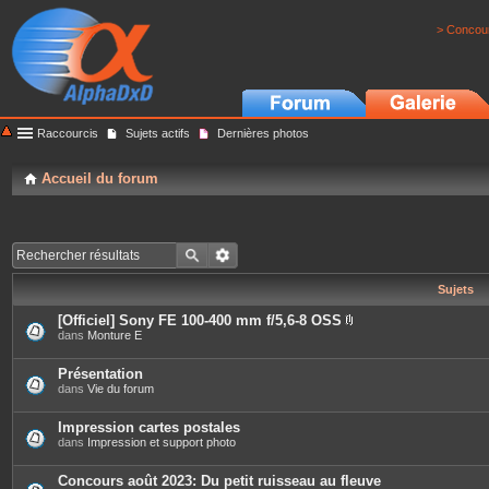
> Concour
Raccourcis
Sujets actifs
Dernières photos
Accueil du forum
Sujets
[Officiel] Sony FE 100-400 mm f/5,6-8 OSS
P
dans
Monture E
i
è
c
Présentation
e
dans
Vie du forum
s
j
o
Impression cartes postales
i
dans
Impression et support photo
n
t
e
Concours août 2023: Du petit ruisseau au fleuve