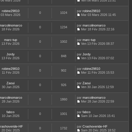
m
06 Mars 2026
s
Ven 06 Mars 2026 23:51
a
e
d
i
C
e
u
g
r
e
e
o
s
l
e
l
r
r
robine29810
par
n
robine29810
s
t
0
1024
e
n
m
03 Mars 2026
s
Mar 03 Mars 2026 11:45
a
e
d
i
C
e
u
g
r
e
e
o
s
l
e
l
r
r
marcolinomarco
par
n
marcolinomarco
s
t
0
1234
e
n
m
18 Fév 2026
s
Mer 18 Fév 2026 22:16
a
e
d
i
C
e
u
g
r
e
e
o
s
l
e
l
r
r
marc-tup
par
n
marc-tup
s
t
0
1002
e
n
m
13 Fév 2026
s
Ven 13 Fév 2026 08:37
a
e
d
i
C
e
u
g
r
e
e
o
s
l
e
l
r
r
Jordy
par
n
Jordy
s
t
0
848
e
n
m
13 Fév 2026
s
Ven 13 Fév 2026 07:02
a
e
d
i
C
e
u
g
r
e
e
o
s
l
e
l
r
r
robine29810
par
n
robine29810
s
t
0
902
e
n
m
11 Fév 2026
s
Mer 11 Fév 2026 15:53
a
e
d
i
C
e
u
g
r
e
e
o
s
l
e
l
r
r
Zaoui
par
n
Zaoui
s
t
0
926
e
n
m
30 Jan 2026
s
Ven 30 Jan 2026 12:59
a
e
d
i
C
e
u
g
r
e
e
o
s
l
e
l
r
r
marcolinomarco
par
n
marcolinomarco
s
t
0
1860
e
n
m
28 Jan 2026
s
Mer 28 Jan 2026 22:59
a
e
d
i
C
e
u
g
r
e
e
o
s
l
e
l
r
r
fabco
par
n
fabco
s
t
0
1001
e
n
m
10 Jan 2026
s
Sam 10 Jan 2026 15:41
a
e
d
i
C
e
u
g
r
e
e
o
s
l
e
l
r
r
rashoveride-HF
par
n
Crashoveride-HF
s
t
0
1732
e
n
m
20 Déc 2025
s
Sam 20 Déc 2025 18:52
a
e