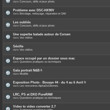
s
dans
Concours, défis et jeux photo
Probleme avec DSC-HX90V
dans
Bricolage, nettoyage, réparation et SAV
Les oubliés
dans
Concours, défis et jeux photo
Une superbe balade autour de Corsen
dans
Vos vidéos
Séville
dans
Vos vidéos
Espace occupé par un dossier sous mac
dans
Questions pratiques ou techniques
Gaïa portrait N&B
P
dans
Modèle
i
è
c
Exposition Photo - Bouaye 44 - du 4 au 6 Avril
e
P
dans
Les rencontres AlphaDxDiennes
s
i
j
è
o
c
LRC, PS et DXO PureRAW
i
e
dans
Questions pratiques ou techniques
n
s
t
j
e
o
Video to video converter 2.7
s
i
dans
Traitement numérique vidéo