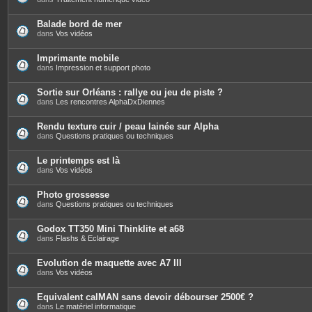
n
t
e
Balade bord de mer
s
dans
Vos vidéos
Imprimante mobile
dans
Impression et support photo
Sortie sur Orléans : rallye ou jeu de piste ?
dans
Les rencontres AlphaDxDiennes
Rendu texture cuir / peau lainée sur Alpha
dans
Questions pratiques ou techniques
Le printemps est là
dans
Vos vidéos
Photo grossesse
dans
Questions pratiques ou techniques
Godox TT350 Mini Thinklite et a68
dans
Flashs & Eclairage
Evolution de maquette avec A7 III
dans
Vos vidéos
Equivalent calMAN sans devoir débourser 2500€ ?
dans
Le matériel informatique