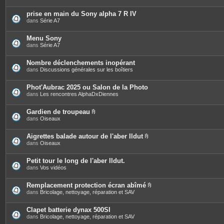
prise en main du Sony alpha 7 R IV
dans
Série A7
Menu Sony
dans
Série A7
Nombre déclenchements inopérant
dans
Discussions générales sur les boîtiers
Phot'Aubrac 2025 ou Salon de la Photo
dans
Les rencontres AlphaDxDiennes
Gardien de troupeau
P
dans
Oiseaux
i
è
c
Aigrettes balade autour de l'aber Ildut
e
P
dans
Oiseaux
s
i
j
è
o
c
Petit tour le long de l'aber Ildut.
i
e
dans
Vos vidéos
n
s
t
j
e
o
Remplacement protection écran abîmé
s
i
P
dans
Bricolage, nettoyage, réparation et SAV
n
i
t
è
e
c
Clapet batterie dynax 500SI
s
e
dans
Bricolage, nettoyage, réparation et SAV
s