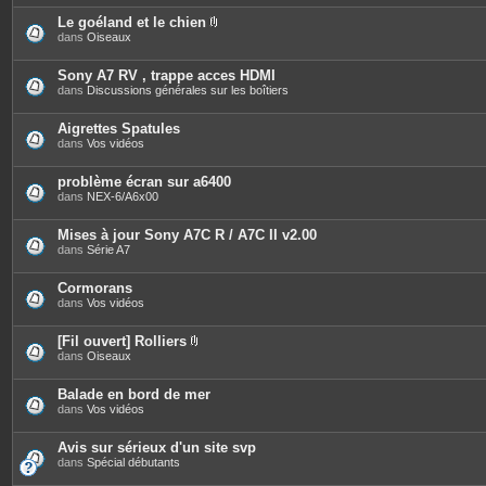
j
o
Le goéland et le chien
i
P
dans
Oiseaux
n
i
t
è
e
c
Sony A7 RV , trappe acces HDMI
s
e
dans
Discussions générales sur les boîtiers
s
j
o
Aigrettes Spatules
i
dans
Vos vidéos
n
t
e
problème écran sur a6400
s
dans
NEX-6/A6x00
Mises à jour Sony A7C R / A7C II v2.00
dans
Série A7
Cormorans
dans
Vos vidéos
[Fil ouvert] Rolliers
P
dans
Oiseaux
i
è
c
Balade en bord de mer
e
dans
Vos vidéos
s
j
o
Avis sur sérieux d'un site svp
i
dans
Spécial débutants
n
t