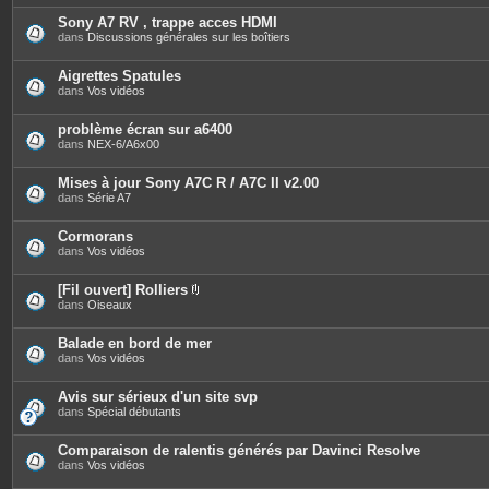
t
è
e
c
Sony A7 RV , trappe acces HDMI
s
e
dans
Discussions générales sur les boîtiers
s
j
o
Aigrettes Spatules
i
dans
Vos vidéos
n
t
e
problème écran sur a6400
s
dans
NEX-6/A6x00
Mises à jour Sony A7C R / A7C II v2.00
dans
Série A7
Cormorans
dans
Vos vidéos
[Fil ouvert] Rolliers
P
dans
Oiseaux
i
è
c
Balade en bord de mer
e
dans
Vos vidéos
s
j
o
Avis sur sérieux d'un site svp
i
dans
Spécial débutants
n
t
e
Comparaison de ralentis générés par Davinci Resolve
s
dans
Vos vidéos