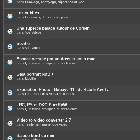
s
dans
Bricolage, nettoyage, réparation et SAV
Les oubliés
dans
Concours, défis et jeux photo
Une superbe balade autour de Corsen
dans
Vos vidéos
Séville
dans
Vos vidéos
Espace occupé par un dossier sous mac
dans
Questions pratiques ou techniques
Gaïa portrait N&B
P
dans
Modèle
i
è
c
Exposition Photo - Bouaye 44 - du 4 au 6 Avril
e
P
dans
Les rencontres AlphaDxDiennes
s
i
j
è
o
c
LRC, PS et DXO PureRAW
i
e
dans
Questions pratiques ou techniques
n
s
t
j
e
o
Video to video converter 2.7
s
i
dans
Traitement numérique vidéo
n
t
e
Balade bord de mer
s
dans
Vos vidéos