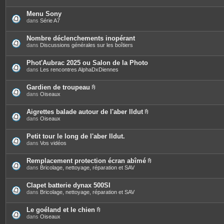
Menu Sony
dans
Série A7
Nombre déclenchements inopérant
dans
Discussions générales sur les boîtiers
Phot'Aubrac 2025 ou Salon de la Photo
dans
Les rencontres AlphaDxDiennes
Gardien de troupeau
P
dans
Oiseaux
i
è
c
Aigrettes balade autour de l'aber Ildut
e
P
dans
Oiseaux
s
i
j
è
o
c
Petit tour le long de l'aber Ildut.
i
e
dans
Vos vidéos
n
s
t
j
e
o
Remplacement protection écran abîmé
s
i
P
dans
Bricolage, nettoyage, réparation et SAV
n
i
t
è
e
c
Clapet batterie dynax 500SI
s
e
dans
Bricolage, nettoyage, réparation et SAV
s
j
o
Le goéland et le chien
i
P
dans
Oiseaux
n
i