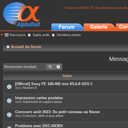
> Concours AOUT 26: Du petit ruisseau au fle
Raccourcis
Sujets actifs
Dernières photos
Accueil du forum
Messag
Sujets
[Officiel] Sony FE 100-400 mm f/5,6-8 OSS
P
dans
Monture E
i
è
c
Impression cartes postales
e
dans
Impression et support photo
s
j
o
Concours août 2023: Du petit ruisseau au fleuve
i
dans
Concours, défis et jeux photo
n
t
e
Probleme avec DSC-HX90V