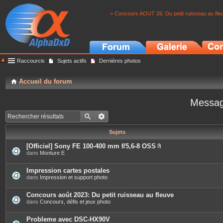
> Concours AOUT 26: Du petit ruisseau au fle
Raccourcis
Sujets actifs
Dernières photos
Accueil du forum
Messag
Sujets
[Officiel] Sony FE 100-400 mm f/5,6-8 OSS
P
dans
Monture E
i
è
c
Impression cartes postales
e
dans
Impression et support photo
s
j
o
Concours août 2023: Du petit ruisseau au fleuve
i
dans
Concours, défis et jeux photo
n
t
e
Probleme avec DSC-HX90V