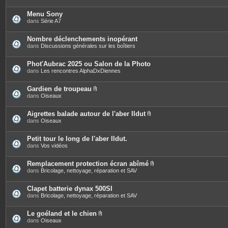
Menu Sony
dans
Série A7
Nombre déclenchements inopérant
dans
Discussions générales sur les boîtiers
Phot'Aubrac 2025 ou Salon de la Photo
dans
Les rencontres AlphaDxDiennes
Gardien de troupeau
P
dans
Oiseaux
i
è
c
Aigrettes balade autour de l'aber Ildut
e
P
dans
Oiseaux
s
i
j
è
o
c
Petit tour le long de l'aber Ildut.
i
e
dans
Vos vidéos
n
s
t
j
e
o
Remplacement protection écran abîmé
s
i
P
dans
Bricolage, nettoyage, réparation et SAV
n
i
t
è
e
c
Clapet batterie dynax 500SI
s
e
dans
Bricolage, nettoyage, réparation et SAV
s
j
o
Le goéland et le chien
i
P
dans
Oiseaux
n
i