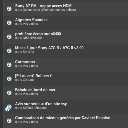
t
è
e
c
Sony A7 RV , trappe acces HDMI
s
e
dans
Discussions générales sur les boîtiers
s
j
o
Aigrettes Spatules
i
dans
Vos vidéos
n
t
e
problème écran sur a6400
s
dans
NEX-6/A6x00
Mises à jour Sony A7C R / A7C II v2.00
dans
Série A7
Cormorans
dans
Vos vidéos
[Fil ouvert] Rolliers
P
dans
Oiseaux
i
è
c
Balade en bord de mer
e
dans
Vos vidéos
s
j
o
Avis sur sérieux d'un site svp
i
dans
Spécial débutants
n
t
e
Comparaison de ralentis générés par Davinci Resolve
s
dans
Vos vidéos