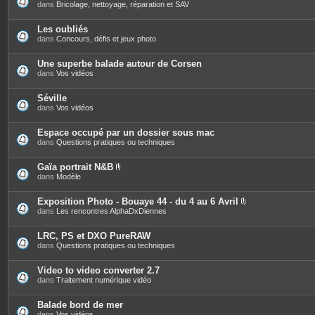
s
dans
Bricolage, nettoyage, réparation et SAV
Les oubliés
dans
Concours, défis et jeux photo
Une superbe balade autour de Corsen
dans
Vos vidéos
Séville
dans
Vos vidéos
Espace occupé par un dossier sous mac
dans
Questions pratiques ou techniques
Gaïa portrait N&B
P
dans
Modèle
i
è
c
Exposition Photo - Bouaye 44 - du 4 au 6 Avril
e
P
dans
Les rencontres AlphaDxDiennes
s
i
j
è
o
c
LRC, PS et DXO PureRAW
i
e
dans
Questions pratiques ou techniques
n
s
t
j
e
o
Video to video converter 2.7
s
i
dans
Traitement numérique vidéo
n
t
e
Balade bord de mer
s
dans
Vos vidéos