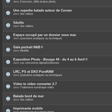
dans
Concours, défis et jeux photo
Une superbe balade autour de Corsen
dans
Vos vidéos
Séville
dans
Vos vidéos
Espace occupé par un dossier sous mac
dans
Questions pratiques ou techniques
Gaïa portrait N&B
P
dans
Modèle
i
è
c
Exposition Photo - Bouaye 44 - du 4 au 6 Avril
e
P
dans
Les rencontres AlphaDxDiennes
s
i
j
è
o
c
LRC, PS et DXO PureRAW
i
e
dans
Questions pratiques ou techniques
n
s
t
j
e
o
Video to video converter 2.7
s
i
dans
Traitement numérique vidéo
n
t
e
Balade bord de mer
s
dans
Vos vidéos
Imprimante mobile
dans
Impression et support photo