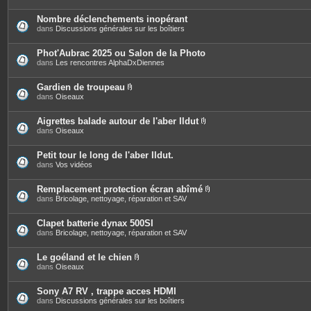
Nombre déclenchements inopérant
dans
Discussions générales sur les boîtiers
Phot'Aubrac 2025 ou Salon de la Photo
dans
Les rencontres AlphaDxDiennes
Gardien de troupeau
P
dans
Oiseaux
i
è
c
Aigrettes balade autour de l'aber Ildut
e
P
dans
Oiseaux
s
i
j
è
o
c
Petit tour le long de l'aber Ildut.
i
e
dans
Vos vidéos
n
s
t
j
e
o
Remplacement protection écran abîmé
s
i
P
dans
Bricolage, nettoyage, réparation et SAV
n
i
t
è
e
c
Clapet batterie dynax 500SI
s
e
dans
Bricolage, nettoyage, réparation et SAV
s
j
o
Le goéland et le chien
i
P
dans
Oiseaux
n
i
t
è
e
c
Sony A7 RV , trappe acces HDMI
s
e
dans
Discussions générales sur les boîtiers
s