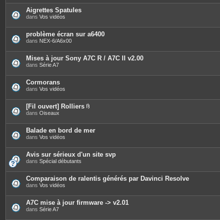
j
o
Aigrettes Spatules
i
dans
Vos vidéos
n
t
e
problème écran sur a6400
s
dans
NEX-6/A6x00
Mises à jour Sony A7C R / A7C II v2.00
dans
Série A7
Cormorans
dans
Vos vidéos
[Fil ouvert] Rolliers
P
dans
Oiseaux
i
è
c
Balade en bord de mer
e
dans
Vos vidéos
s
j
o
Avis sur sérieux d'un site svp
i
dans
Spécial débutants
n
t
e
Comparaison de ralentis générés par Davinci Resolve
s
dans
Vos vidéos
A7C mise à jour firmware -> v2.01
dans
Série A7