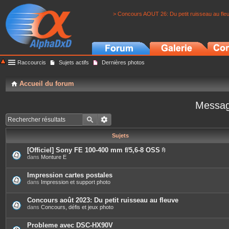
> Concours AOUT 26: Du petit ruisseau au fle
Raccourcis
Sujets actifs
Dernières photos
Accueil du forum
Messag
Sujets
[Officiel] Sony FE 100-400 mm f/5,6-8 OSS
P
dans
Monture E
i
è
c
Impression cartes postales
e
dans
Impression et support photo
s
j
o
Concours août 2023: Du petit ruisseau au fleuve
i
dans
Concours, défis et jeux photo
n
t
e
Probleme avec DSC-HX90V