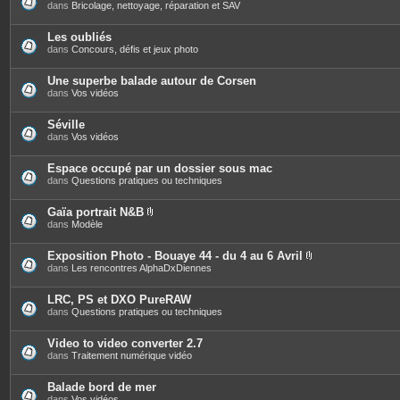
s
dans
Bricolage, nettoyage, réparation et SAV
Les oubliés
dans
Concours, défis et jeux photo
Une superbe balade autour de Corsen
dans
Vos vidéos
Séville
dans
Vos vidéos
Espace occupé par un dossier sous mac
dans
Questions pratiques ou techniques
Gaïa portrait N&B
P
dans
Modèle
i
è
c
Exposition Photo - Bouaye 44 - du 4 au 6 Avril
e
P
dans
Les rencontres AlphaDxDiennes
s
i
j
è
o
c
LRC, PS et DXO PureRAW
i
e
dans
Questions pratiques ou techniques
n
s
t
j
e
o
Video to video converter 2.7
s
i
dans
Traitement numérique vidéo
n
t
e
Balade bord de mer
s
dans
Vos vidéos