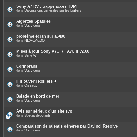
t
è
e
c
Sony A7 RV , trappe acces HDMI
s
e
dans
Discussions générales sur les boîtiers
s
j
o
Aigrettes Spatules
i
dans
Vos vidéos
n
t
e
problème écran sur a6400
s
dans
NEX-6/A6x00
Mises à jour Sony A7C R / A7C II v2.00
dans
Série A7
Cormorans
dans
Vos vidéos
[Fil ouvert] Rolliers
P
dans
Oiseaux
i
è
c
Balade en bord de mer
e
dans
Vos vidéos
s
j
o
Avis sur sérieux d'un site svp
i
dans
Spécial débutants
n
t
e
Comparaison de ralentis générés par Davinci Resolve
s
dans
Vos vidéos