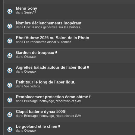
Menu Sony
dans
Série A7
Nombre déclenchements inopérant
dans
Discussions générales sur les boîtiers
Phot'Aubrac 2025 ou Salon de la Photo
dans
Les rencontres AlphaDxDiennes
Gardien de troupeau
P
dans
Oiseaux
i
è
c
Aigrettes balade autour de l'aber Ildut
e
P
dans
Oiseaux
s
i
j
è
o
c
Petit tour le long de l'aber Ildut.
i
e
dans
Vos vidéos
n
s
t
j
e
o
Remplacement protection écran abîmé
s
i
P
dans
Bricolage, nettoyage, réparation et SAV
n
i
t
è
e
c
Clapet batterie dynax 500SI
s
e
dans
Bricolage, nettoyage, réparation et SAV
s
j
o
Le goéland et le chien
i
P
dans
Oiseaux
n
i