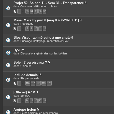
s
i
Projet 52, Saison 11 - Sem 31 - Transparence
n
P
dans
Concours, défis et jeux photo
t
i
e
1
…
33
34
35
36
37
è
s
c
e
Masai Mara by jmr80 (maj 03-08-2026 P11)
s
P
dans
Reportage
j
i
o
1
…
8
9
10
11
12
è
i
c
n
e
t
Bloc Viseur abimé suite à une chute
s
e
P
dans
Bricolage, nettoyage, réparation et SAV
j
s
i
o
è
i
c
Dyxum
n
e
dans
Discussions générales sur les boîtiers
t
s
e
j
s
o
Soleil ? ou oiseaux ?
i
P
dans
Oiseaux
n
i
t
è
e
c
le fil de demala.
s
e
P
dans
Fils personnels
s
i
1
…
116
117
118
119
120
j
è
o
c
i
e
[Officiel] A7 V
n
s
P
dans
Série A7
t
j
i
e
o
1
…
14
15
16
17
18
è
s
i
c
n
e
t
Argiope frelon
s
e
P
dans
Petits animaux en proxi/macro
j