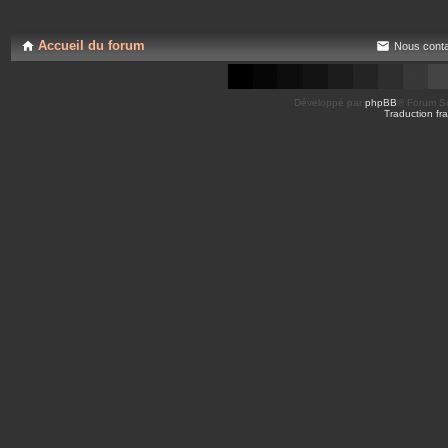
s
e
j
s
o
i
Accueil du forum
Nous conta
n
t
e
s
Développé par
phpBB
® Forum So
Traduction fra