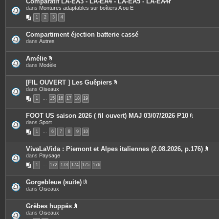
Comparatif LA-EA3 - LA-EA4 - LA-EA5 - LA-EA4r
n
s
dans
Montures adaptables sur boîtiers A ou E
t
j
e
o
1
2
3
4
s
i
n
t
Compartiment éjection batterie cassé
e
dans
Autres
s
Amélie
P
dans
Modèle
i
è
c
[FIL OUVERT ] Les Guêpiers
e
P
dans
Oiseaux
s
i
1
…
15
j
16
17
18
19
è
o
c
i
e
FOOT US saison 2026 ( fil ouvert) MAJ 03/07/2026 P10
n
s
P
dans
Sport
t
j
i
e
o
1
…
6
7
8
9
10
è
s
i
c
n
e
t
VivaLaVida : Piemont et Alpes italiennes (2.08.2026, p.176)
s
e
P
dans
Paysage
j
s
i
o
1
…
172
173
174
175
176
è
i
c
n
e
t
Gorgebleue (suite)
s
e
P
dans
Oiseaux
j
s
i
o
è
i
c
Grèbes huppés
n
e
P
dans
Oiseaux
t
s
i
e