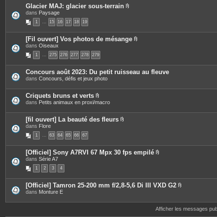
s
Glacier MAJ: glacier sous-terrain
P
dans
Paysage
i
1
…
15
16
17
18
19
è
c
e
[Fil ouvert] Vos photos de mésange
s
P
dans
Oiseaux
j
i
o
1
…
275
276
277
278
279
è
i
c
n
e
t
Concours août 2023: Du petit ruisseau au fleuve
s
e
dans
Concours, défis et jeux photo
j
s
o
i
Criquets bruns et verts
n
P
dans
Petits animaux en proxi/macro
t
i
e
è
s
c
[fil ouvert] La beauté des fleurs
e
P
dans
Flore
s
i
1
…
63
64
65
66
67
j
è
o
c
i
e
[Officiel] Sony A7RVI 67 Mpx 30 fps empilé
n
s
P
dans
Série A7
t
j
i
e
o
1
2
3
4
è
s
i
c
n
e
t
[Officiel] Tamron 25-200 mm f/2,8-5,6 Di III VXD G2
s
e
P
dans
Monture E
j
s
i
o
è
i
c
Afficher les messages pu
n
e
t