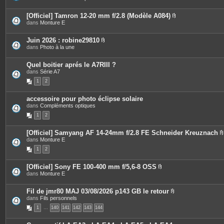
s
i
o
è
i
c
[Officiel] Tamron 12-20 mm f/2.8 (Modèle A084)
n
e
P
dans
Monture E
t
s
i
e
j
è
s
o
c
Juin 2026 : robine29810
i
e
P
dans
Photo à la une
n
s
i
t
j
è
e
o
c
Quel boitier aprés le A7RIII ?
s
i
e
dans
Série A7
n
s
t
1
2
j
e
o
s
i
accessoire pour photo éclipse solaire
n
dans
Compléments optiques
t
e
1
2
s
[Officiel] Samyang AF 14-24mm f/2.8 FE Schneider Kreuznach
dans
Monture E
i
1
2
[Officiel] Sony FE 100-400 mm f/5,6-8 OSS
P
dans
Monture E
j
i
è
i
c
Fil de jmr80 MAJ 03/08/2026 p143 GB le retour
e
P
dans
Fils personnels
s
i
1
…
140
141
142
143
144
j
è
o
c
i
e