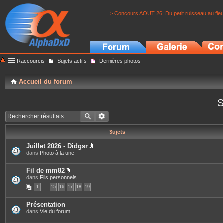
> Concours AOUT 26: Du petit ruisseau au fle
Raccourcis
Sujets actifs
Dernières photos
Accueil du forum
S
Sujets
Juillet 2026 - Didgsr
P
dans
Photo à la une
i
è
c
Fil de mm82
e
P
dans
Fils personnels
s
i
1
…
15
16
17
18
19
j
è
o
c
i
e
Présentation
n
s
dans
Vie du forum
t
j
e
o