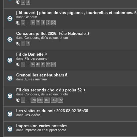
1
2
j
è
s
o
c
i
e
[ fil ouvert ] photos de vos pigeons , tourterelles et colombes.
n
s
dans
Oiseaux
t
j
i
e
o
1
…
6
7
8
9
10
s
i
n
t
Concours juillet 2026: Fête Nationale
e
P
dans
Concours, défis et jeux photo
j
s
i
1
2
è
i
c
e
Fil de Danielle
s
P
dans
Fils personnels
j
i
o
1
…
39
40
41
42
43
è
i
c
n
e
t
Grenouilles et nénuphars
s
e
P
dans
Autres animaux
j
s
i
o
è
i
c
Fil des seconds choix du projet 52
n
e
P
dans
Concours, défis et jeux photo
t
s
i
e
1
…
158
159
160
161
162
j
è
s
o
c
i
e
Les visiteurs du soir 2026 08 02 16h36
n
s
dans
Vos vidéos
t
j
e
o
s
i
Impression cartes postales
n
dans
Impression et support photo
t
e