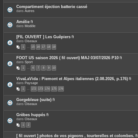
n
t
Compartiment éjection batterie cassé
e
dans
Autres
s
Amélie
P
dans
Modèle
i
è
c
[FIL OUVERT ] Les Guêpiers
e
P
dans
Oiseaux
s
i
1
…
15
j
16
17
18
19
è
o
c
i
e
FOOT US saison 2026 ( fil ouvert) MAJ 03/07/2026 P10
n
s
P
dans
Sport
t
j
i
e
o
1
…
6
7
8
9
10
è
s
i
c
n
e
t
VivaLaVida : Piemont et Alpes italiennes (2.08.2026, p.176)
s
e
P
dans
Paysage
j
s
i
o
1
…
172
173
174
175
176
è
i
c
n
e
t
Gorgebleue (suite)
s
e
P
dans
Oiseaux
j
s
i
o
è
i
c
Grèbes huppés
n
e
P
dans
Oiseaux
t
s
i
e
1
2
j
è
s
o
c
i
e
[ fil ouvert ] photos de vos pigeons , tourterelles et colombes.
n
s