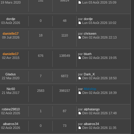
152
58614
r
u
r
19 Mars 2020
Lun 03 Août 2026 15:09
e
e
n
l
l
C
s
i
t
e
o
s
e
e
d
n
a
r
r
e
s
dordje
par
dordje
g
m
l
0
48
r
u
03 Août 2026
Lun 03 Août 2026 10:02
e
e
e
n
l
C
s
d
i
t
o
s
e
e
e
danielle17
par
n
chriseen
18
1110
a
r
r
r
09 Juil 2026
s
Dim 02 Août 2026 22:13
g
n
m
l
C
u
e
i
e
e
o
l
e
s
d
n
t
r
s
e
s
e
danielle17
par
blueh
m
676
138549
a
r
u
r
02 Avr 2015
Dim 02 Août 2026 19:05
e
g
n
l
l
C
s
e
i
t
e
o
s
e
e
d
n
a
r
r
e
s
Gladus
par
Dark_K
g
m
l
7
6872
r
u
22 Mai 2020
Dim 02 Août 2026 18:50
e
e
e
n
l
C
s
d
i
t
o
s
e
e
e
Nic60
par
n
Midship
2583
398157
a
r
r
r
21 Mai 2017
s
Dim 02 Août 2026 18:39
g
n
m
l
C
u
e
i
e
e
o
l
e
s
d
n
t
r
s
e
s
e
robine29810
par
alphatango
m
1
87
a
r
u
r
02 Août 2026
Dim 02 Août 2026 17:48
e
g
n
l
l
C
s
e
i
t
e
o
s
e
e
albatros34
par
d
n
albatros34
0
73
a
r
r
02 Août 2026
e
s
Dim 02 Août 2026 11:35
g
m
l
C
r
u
e