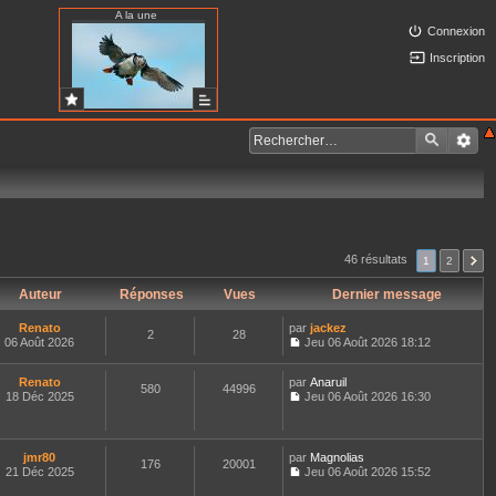
A la une
Connexion
Inscription
46 résultats
1
2
Auteur
Réponses
Vues
Dernier message
Renato
par
jackez
2
28
06 Août 2026
Jeu 06 Août 2026 18:12
C
o
Renato
par
n
Anaruil
580
44996
18 Déc 2025
s
Jeu 06 Août 2026 16:30
C
u
o
l
n
t
s
e
jmr80
par
Magnolias
176
20001
u
r
21 Déc 2025
Jeu 06 Août 2026 15:52
l
l
C
t