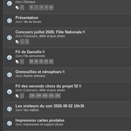
dans
Oiseaux
t
j
i
e
o
1
…
6
7
8
9
10
s
i
n
t
Présentation
e
dans
Vie du forum
j
s
i
Concours juillet 2026: Fête Nationale
P
dans
Concours, défis et jeux photo
i
1
2
è
c
e
Fil de Danielle
s
P
dans
Fils personnels
j
i
o
1
…
39
40
41
42
43
è
i
c
n
e
t
Grenouilles et nénuphars
s
e
P
dans
Autres animaux
j
s
i
o
è
i
c
Fil des seconds choix du projet 52
n
e
P
dans
Concours, défis et jeux photo
t
s
i
e
1
…
158
159
160
161
162
j
è
s
o
c
i
e
Les visiteurs du soir 2026 08 02 16h36
n
s
dans
Vos vidéos
t
j
e
o
s
i
Impression cartes postales
n
dans
Impression et support photo
t
e