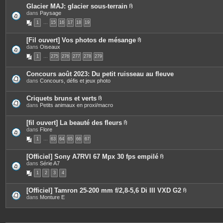
s
Glacier MAJ: glacier sous-terrain
P
dans
Paysage
i
1
…
15
16
17
18
19
è
c
e
[Fil ouvert] Vos photos de mésange
s
P
dans
Oiseaux
j
i
o
1
…
275
276
277
278
279
è
i
c
n
e
t
Concours août 2023: Du petit ruisseau au fleuve
s
e
dans
Concours, défis et jeux photo
j
s
o
i
Criquets bruns et verts
n
P
dans
Petits animaux en proxi/macro
t
i
e
è
s
c
[fil ouvert] La beauté des fleurs
e
P
dans
Flore
s
i
1
…
63
64
65
66
67
j
è
o
c
i
e
[Officiel] Sony A7RVI 67 Mpx 30 fps empilé
n
s
P
dans
Série A7
t
j
i
e
o
1
2
3
4
è
s
i
c
n
e
t
[Officiel] Tamron 25-200 mm f/2,8-5,6 Di III VXD G2
s
e
P
dans
Monture E
j
s
i
o
è
i
c
n
e
t