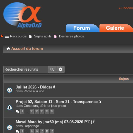
> Concour
Raccourcis
Sujets actifs
Dernières photos
Accueil du forum
Sujets
Juillet 2026 - Didgsr
P
dans
Photo à la une
i
è
c
Projet 52, Saison 11 - Sem 31 - Transparence
e
P
dans
Concours, défis et jeux photo
s
i
1
…
33
34
35
36
37
j
è
o
c
i
e
Masai Mara by jmr80 (maj 03-08-2026 P11)
n
s
P
dans
Reportage
t
j
i
e
o
1
…
8
9
10
11
12
è