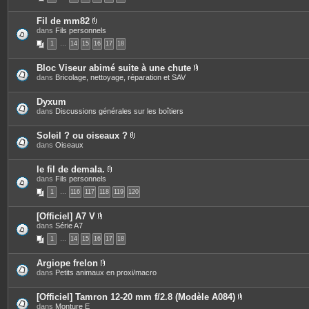
s
i
c
n
e
t
Fil de mm82
s
e
P
dans
Fils personnels
j
s
i
o
1
…
14
15
16
17
18
è
i
c
n
e
t
Bloc Viseur abimé suite à une chute
s
e
P
dans
Bricolage, nettoyage, réparation et SAV
j
s
i
o
è
i
c
Dyxum
n
e
dans
Discussions générales sur les boîtiers
t
s
e
j
s
o
Soleil ? ou oiseaux ?
i
P
dans
Oiseaux
n
i
t
è
e
c
le fil de demala.
s
e
P
dans
Fils personnels
s
i
1
…
116
117
118
119
120
j
è
o
c
i
e
[Officiel] A7 V
n
s
P
dans
Série A7
t
j
i
e
o
1
…
14
15
16
17
18
è
s
i
c
n
e
t
Argiope frelon
s
e
P
dans
Petits animaux en proxi/macro
j
s
i
o
è
i
c
[Officiel] Tamron 12-20 mm f/2.8 (Modèle A084)
n
e
P
dans
Monture E
t