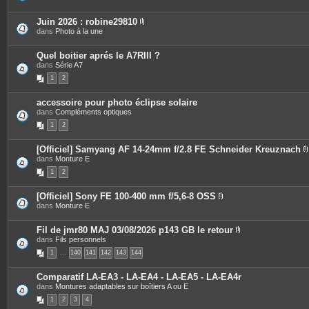
s
i
e
j
è
s
o
c
Juin 2026 : robine29810
i
e
P
dans
Photo à la une
n
s
i
t
j
è
e
o
c
Quel boitier aprés le A7RIII ?
s
i
e
dans
Série A7
n
s
t
1
2
j
e
o
s
i
accessoire pour photo éclipse solaire
n
dans
Compléments optiques
t
e
1
2
s
[Officiel] Samyang AF 14-24mm f/2.8 FE Schneider Kreuznach
dans
Monture E
i
1
2
[Officiel] Sony FE 100-400 mm f/5,6-8 OSS
P
dans
Monture E
j
i
è
i
c
Fil de jmr80 MAJ 03/08/2026 p143 GB le retour
e
P
dans
Fils personnels
s
i
1
…
140
141
142
143
144
j
è
o
c
i
e
Comparatif LA-EA3 - LA-EA4 - LA-EA5 - LA-EA4r
n
s
dans
Montures adaptables sur boîtiers A ou E
t
j
e
o
1
2
3
4
s
i