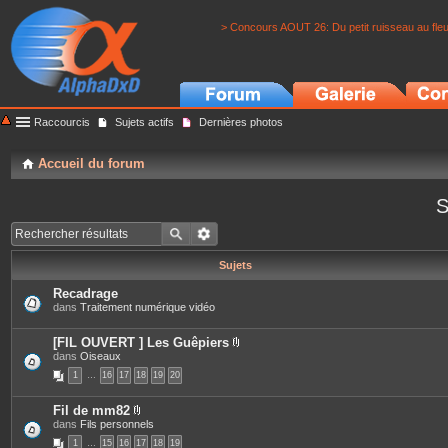
> Concours AOUT 26: Du petit ruisseau au fle
Raccourcis
Sujets actifs
Dernières photos
Accueil du forum
S
Sujets
Recadrage
dans
Traitement numérique vidéo
[FIL OUVERT ] Les Guêpiers
P
dans
Oiseaux
i
1
…
16
17
18
19
20
è
c
e
Fil de mm82
s
P
dans
Fils personnels
j
i
o
1
…
15
16
17
18
19
è