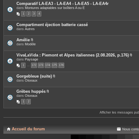
Comparatif LA-EA3 - LA-EA4 - LA-EA5 - LA-EA4r
dans
Montures adaptables sur boîtiers A ou E
j
1
2
3
4
i
Compartiment éjection batterie cassé
dans
Autres
Amélie
P
dans
Modèle
i
è
c
VivaLaVida : Piemont et Alpes italiennes (2.08.2026, p.176)
e
P
dans
Paysage
s
i
1
…
172
j
173
174
175
176
è
o
c
i
e
Gorgebleue (suite)
n
s
P
dans
Oiseaux
t
j
i
e
o
è
s
i
c
Grèbes huppés
n
e
P
dans
Oiseaux
t
s
i
e
1
2
j
è
s
o
c
i
e
Afficher les messages pu
n
s
t
j
e
o
s
i
n
Accueil du forum
Nous conta
t
e