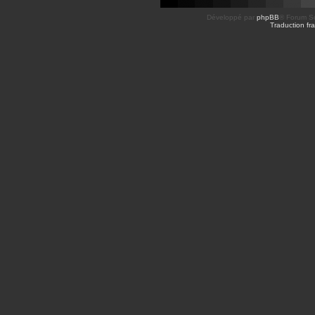
s
Développé par
phpBB
® Forum So
Traduction fra