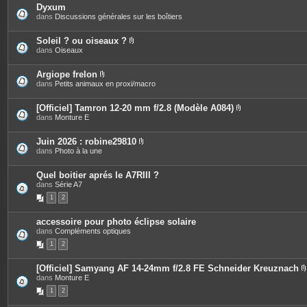
i
c
Dyxum
n
e
dans
Discussions générales sur les boîtiers
t
s
e
j
s
o
Soleil ? ou oiseaux ?
i
P
dans
Oiseaux
n
i
t
è
e
c
Argiope frelon
s
e
P
dans
Petits animaux en proxi/macro
s
i
j
è
o
c
[Officiel] Tamron 12-20 mm f/2.8 (Modèle A084)
i
e
P
dans
Monture E
n
s
i
t
j
è
e
o
c
Juin 2026 : robine29810
s
i
e
P
dans
Photo à la une
n
s
i
t
j
è
e
o
c
Quel boitier aprés le A7RIII ?
s
i
e
dans
Série A7
n
s
t
1
2
j
e
o
s
i
accessoire pour photo éclipse solaire
n
dans
Compléments optiques
t
e
1
2
s
[Officiel] Samyang AF 14-24mm f/2.8 FE Schneider Kreuznach
dans
Monture E
i
1
2