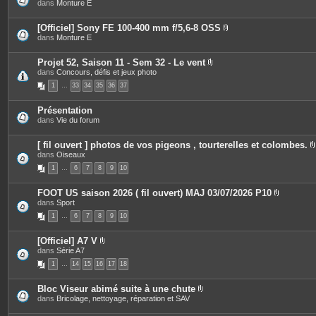
P
dans
Monture E
j
s
i
o
è
i
c
[Officiel] Sony FE 100-400 mm f/5,6-8 OSS
n
e
P
dans
Monture E
t
s
i
e
j
è
s
o
c
Projet 52, Saison 11 - Sem 32 - Le vent
i
e
P
dans
Concours, défis et jeux photo
n
s
i
t
1
…
33
34
35
36
37
j
è
e
o
c
s
i
e
Présentation
n
s
dans
Vie du forum
t
j
e
o
s
i
[ fil ouvert ] photos de vos pigeons , tourterelles et colombes.
n
dans
Oiseaux
t
i
e
1
…
6
7
8
9
10
s
FOOT US saison 2026 ( fil ouvert) MAJ 03/07/2026 P10
P
dans
Sport
j
i
1
…
6
7
8
9
10
è
i
c
e
[Officiel] A7 V
s
P
dans
Série A7
j
i
o
1
…
14
15
16
17
18
è
i
c
n
e
t
Bloc Viseur abimé suite à une chute
s
e
P
dans
Bricolage, nettoyage, réparation et SAV
j
s
i
o
è