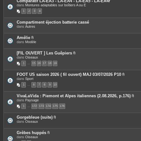
Comparatif LA-EA3 - LA-EA4 - LA-EA5 - LA-EA4r
n
s
dans
Montures adaptables sur boîtiers A ou E
t
j
e
o
1
2
3
4
s
i
n
t
Compartiment éjection batterie cassé
e
dans
Autres
s
Amélie
P
dans
Modèle
i
è
c
[FIL OUVERT ] Les Guêpiers
e
P
dans
Oiseaux
s
i
1
…
15
j
16
17
18
19
è
o
c
i
e
FOOT US saison 2026 ( fil ouvert) MAJ 03/07/2026 P10
n
s
P
dans
Sport
t
j
i
e
o
1
…
6
7
8
9
10
è
s
i
c
n
e
t
VivaLaVida : Piemont et Alpes italiennes (2.08.2026, p.176)
s
e
P
dans
Paysage
j
s
i
o
1
…
172
173
174
175
176
è
i
c
n
e
t
Gorgebleue (suite)
s
e
P
dans
Oiseaux
j
s
i
o
è
i
c
Grèbes huppés
n
e
P
dans
Oiseaux
t
s
i
e