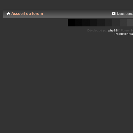
s
e
j
s
o
i
Accueil du forum
Nous conta
n
t
e
s
Développé par
phpBB
® Forum So
Traduction fra