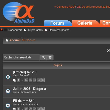
> Concours AOUT 26: Du petit ruisseau au fle
Raccourcis
Sujets actifs
Dernières photos
Accueil du forum
S
Sujets
[Officiel] A7 V
P
dans
Série A7
i
1
…
14
15
16
17
18
è
c
e
Juillet 2026 - Didgsr
s
P
dans
Photo à la une
j
i
o
è
i
c
Fil de mm82
n
e
P
dans
Fils personnels
t
s
i
e
1
…
15
16
17
18
19
j
è