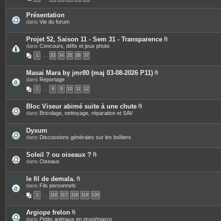
s
o
c
i
e
Présentation
n
s
dans
Vie du forum
t
j
e
o
s
i
Projet 52, Saison 11 - Sem 31 - Transparence
n
P
dans
Concours, défis et jeux photo
t
i
e
1
…
33
34
35
36
37
è
s
c
e
Masai Mara by jmr80 (maj 03-08-2026 P11)
s
P
dans
Reportage
j
i
o
1
…
8
9
10
11
12
è
i
c
n
e
t
Bloc Viseur abimé suite à une chute
s
e
P
dans
Bricolage, nettoyage, réparation et SAV
j
s
i
o
è
i
c
Dyxum
n
e
dans
Discussions générales sur les boîtiers
t
s
e
j
s
o
Soleil ? ou oiseaux ?
i
P
dans
Oiseaux
n
i
t
è
e
c
le fil de demala.
s
e
P
dans
Fils personnels
s
i
1
…
116
117
118
119
120
j
è
o
c
i
e
Argiope frelon
n
s
P
dans
Petits animaux en proxi/macro
t
j