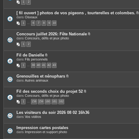
1
2
j
è
s
o
c
i
e
[ fil ouvert ] photos de vos pigeons , tourterelles et colombes.
n
s
dans
Oiseaux
t
j
i
e
o
1
…
6
7
8
9
10
s
i
n
t
Concours juillet 2026: Fête Nationale
e
P
dans
Concours, défis et jeux photo
j
s
i
1
2
è
i
c
e
Fil de Danielle
s
P
dans
Fils personnels
j
i
o
1
…
39
40
41
42
43
è
i
c
n
e
t
Grenouilles et nénuphars
s
e
P
dans
Autres animaux
j
s
i
o
è
i
c
Fil des seconds choix du projet 52
n
e
P
dans
Concours, défis et jeux photo
t
s
i
e
1
…
158
159
160
161
162
j
è
s
o
c
i
e
Les visiteurs du soir 2026 08 02 16h36
n
s
dans
Vos vidéos
t
j
e
o
s
i
Impression cartes postales
n
dans
Impression et support photo
t
e