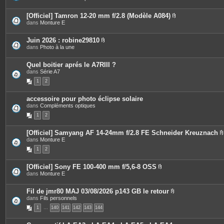
i
e
o
è
s
i
c
[Officiel] Tamron 12-20 mm f/2.8 (Modèle A084)
n
e
P
dans
Monture E
t
s
i
e
j
è
s
o
c
Juin 2026 : robine29810
i
e
P
dans
Photo à la une
n
s
i
t
j
è
e
o
c
Quel boitier aprés le A7RIII ?
s
i
e
dans
Série A7
n
s
t
1
2
j
e
o
s
i
accessoire pour photo éclipse solaire
n
dans
Compléments optiques
t
e
1
2
s
[Officiel] Samyang AF 14-24mm f/2.8 FE Schneider Kreuznach
dans
Monture E
i
1
2
[Officiel] Sony FE 100-400 mm f/5,6-8 OSS
P
dans
Monture E
j
i
è
i
c
Fil de jmr80 MAJ 03/08/2026 p143 GB le retour
e
P
dans
Fils personnels
s
i
1
…
140
141
142
143
144
j
è
o
c
i
e