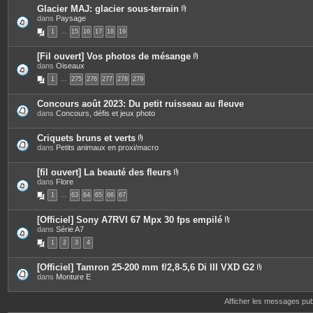
s
Glacier MAJ: glacier sous-terrain
P
dans
Paysage
i
1
…
15
16
17
18
19
è
c
e
[Fil ouvert] Vos photos de mésange
s
P
dans
Oiseaux
j
i
o
1
…
275
276
277
278
279
è
i
c
n
e
t
Concours août 2023: Du petit ruisseau au fleuve
s
e
dans
Concours, défis et jeux photo
j
s
o
i
Criquets bruns et verts
n
P
dans
Petits animaux en proxi/macro
t
i
e
è
s
c
[fil ouvert] La beauté des fleurs
e
P
dans
Flore
s
i
1
…
63
64
65
66
67
j
è
o
c
i
e
[Officiel] Sony A7RVI 67 Mpx 30 fps empilé
n
s
P
dans
Série A7
t
j
i
e
o
1
2
3
4
è
s
i
c
n
e
t
[Officiel] Tamron 25-200 mm f/2,8-5,6 Di III VXD G2
s
e
P
dans
Monture E
j
s
i
o
è
i
c
Afficher les messages pu
n
e
t