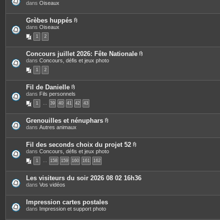
P
dans
Oiseaux
t
j
i
e
o
è
s
i
c
Grèbes huppés
n
e
P
dans
Oiseaux
t
s
i
e
1
2
j
è
s
o
c
i
e
Concours juillet 2026: Fête Nationale
n
s
P
dans
Concours, défis et jeux photo
t
j
i
e
o
1
2
è
s
i
c
n
e
t
Fil de Danielle
s
e
P
dans
Fils personnels
j
s
i
o
1
…
39
40
41
42
43
è
i
c
n
e
t
Grenouilles et nénuphars
s
e
P
dans
Autres animaux
j
s
i
o
è
i
c
Fil des seconds choix du projet 52
n
e
P
dans
Concours, défis et jeux photo
t
s
i
e
1
…
158
159
160
161
162
j
è
s
o
c
i
e
Les visiteurs du soir 2026 08 02 16h36
n
s
dans
Vos vidéos
t
j
e
o
s
i
Impression cartes postales
n
dans
Impression et support photo
t
e