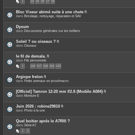
1
…
14
15
16
17
18
è
i
c
n
e
t
Bloc Viseur abimé suite à une chute
s
e
P
dans
Bricolage, nettoyage, réparation et SAV
j
s
i
o
è
i
c
Dyxum
n
e
dans
Discussions générales sur les boîtiers
t
s
e
j
s
o
Soleil ? ou oiseaux ?
i
P
dans
Oiseaux
n
i
t
è
e
c
le fil de demala.
s
e
P
dans
Fils personnels
s
i
1
…
116
117
118
119
120
j
è
o
c
i
e
Argiope frelon
n
s
P
dans
Petits animaux en proxi/macro
t
j
i
e
o
è
s
i
c
[Officiel] Tamron 12-20 mm f/2.8 (Modèle A084)
n
e
P
dans
Monture E
t
s
i
e
j
è
s
o
c
Juin 2026 : robine29810
i
e
P
dans
Photo à la une
n
s
i
t
j
è
e
o
c
Quel boitier aprés le A7RIII ?
s
i
e
dans
Série A7
n
s
t
1
2
j
e
o