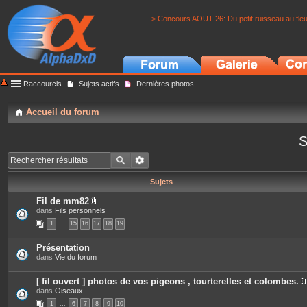
> Concours AOUT 26: Du petit ruisseau au fle
Raccourcis
Sujets actifs
Dernières photos
Accueil du forum
S
Sujets
Fil de mm82
P
dans
Fils personnels
i
1
…
15
16
17
18
19
è
c
e
Présentation
s
dans
Vie du forum
j
o
i
[ fil ouvert ] photos de vos pigeons , tourterelles et colombes.
n
dans
Oiseaux
t
i
e
1
…
6
7
8
9
10