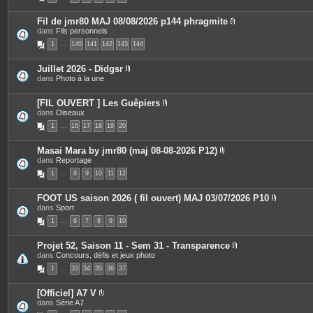
s
Fil de jmr80 MAJ 08/08/2026 p144 phragmite
P
dans
Fils personnels
j
i
1
…
140
141
142
143
144
è
i
c
e
Juillet 2026 - Didgsr
s
P
dans
Photo à la une
j
i
o
è
i
c
[FIL OUVERT ] Les Guêpiers
n
e
P
dans
Oiseaux
t
s
i
e
1
…
16
17
18
19
20
j
è
s
o
c
i
e
Masai Mara by jmr80 (maj 08-08-2026 P12)
n
s
P
dans
Reportage
t
j
i
e
o
1
…
8
9
10
11
12
è
s
i
c
n
e
t
FOOT US saison 2026 ( fil ouvert) MAJ 03/07/2026 P10
s
e
P
dans
Sport
j
s
i
o
1
…
6
7
8
9
10
è
i
c
n
e
t
Projet 52, Saison 11 - Sem 31 - Transparence
s
e
P
dans
Concours, défis et jeux photo
j
s
i
o
1
…
33
34
35
36
37
è
i
c
n
e
t
[Officiel] A7 V
s
e
P
dans
Série A7
j
s
i
o