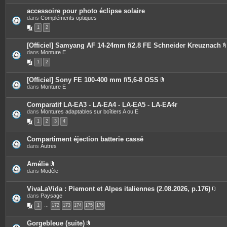
s
i
accessoire pour photo éclipse solaire
n
dans
Compléments optiques
t
e
1
2
s
[Officiel] Samyang AF 14-24mm f/2.8 FE Schneider Kreuznach
dans
Monture E
i
1
2
[Officiel] Sony FE 100-400 mm f/5,6-8 OSS
P
dans
Monture E
j
i
è
i
c
Comparatif LA-EA3 - LA-EA4 - LA-EA5 - LA-EA4r
e
dans
Montures adaptables sur boîtiers A ou E
s
1
2
3
4
j
o
i
Compartiment éjection batterie cassé
n
dans
Autres
t
e
s
Amélie
P
dans
Modèle
i
è
c
VivaLaVida : Piemont et Alpes italiennes (2.08.2026, p.176)
e
P
dans
Paysage
s
i
1
…
172
j
173
174
175
176
è
o
c
i
e
Gorgebleue (suite)
n
s