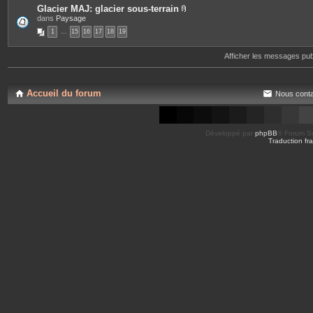
s
Glacier MAJ: glacier sous-terrain
P
dans
Paysage
i
1
…
15
16
17
18
19
è
c
e
Afficher les messages pu
s
j
o
i
n
Accueil du forum
Nous conta
t
e
s
Développé par
phpBB
® Forum So
Traduction fra